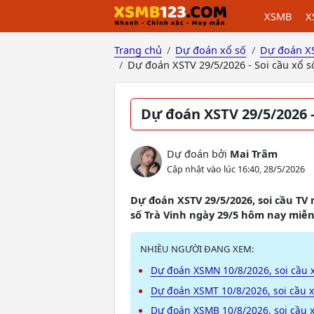
XSMB
X
Trang chủ
Dự đoán xổ số
Dự đoán 
Dự đoán XSTV 29/5/2026 - Soi cầu xổ s
Dự đoán XSTV 29/5/2026 - 
Dự đoán bởi
Mai Trâm
Cập nhật vào lúc 16:40, 28/5/2026
Dự đoán XSTV 29/5/2026, soi cầu TV
số Trà Vinh ngày 29/5 hôm nay miễn
NHIỀU NGƯỜI ĐANG XEM:
Dự đoán XSMN 10/8/2026, soi cầu 
Dự đoán XSMT 10/8/2026, soi cầu x
Dự đoán XSMB 10/8/2026, soi cầu x