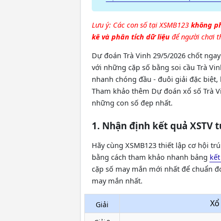
Lưu ý: Các con số tại XSMB123
không p
kê và phân tích dữ liệu
để người chơi 
Dự đoán Trà Vinh 29/5/2026 chốt ngay
với những cặp số bằng soi cầu Trà V
nhanh chóng đầu - đuôi giải đặc biệt, l
Tham khảo thêm Dự đoán xổ số Trà Vin
những con số đẹp nhất.
1. Nhận định kết quả XSTV 
Hãy cùng XSMB123 thiết lập cơ hội trú
bằng cách tham khảo nhanh bảng
kết
cặp số may mắn mới nhất để chuẩn đo
may mắn nhất.
Xổ
Giải