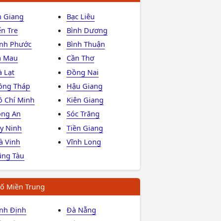
n Giang
Bạc Liêu
n Tre
Bình Dương
ình Phước
Bình Thuận
à Mau
Cần Thơ
à Lạt
Đồng Nai
ồng Tháp
Hậu Giang
ồ Chí Minh
Kiên Giang
ong An
Sóc Trăng
ây Ninh
Tiền Giang
à Vinh
Vĩnh Long
ũng Tàu
số Miền Trung
ình Định
Đà Nẵng