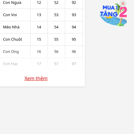
Con Ngựa
12
52
92
Con Voi
13
53
93
Mèo Nhà
14
54
94
Con Chuột
15
55
95
Con Ong
16
56
96
Con Hạc
17
57
97
Mèo Rừng
18
58
98
Xem thêm
Con Bướm
19
59
99
Con Rết
19
60
Cô Gái
21
61
Bồ Câu
22
62