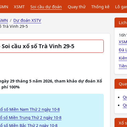
SMN
XSMT
Soi cầu dự đoán
Quay thử
Thống kê
Lô ga
XSMN
Dự đoán XSTV
Lịc
ố Trà Vinh 29-5
16h
XS
Soi cầu xổ số Trà Vinh 29-5
Đà 
Kiê
Tiề
 ngày 29 tháng 5 năm 2026, tham khảo dự đoán Xổ
Qua
 phí 100%
Q
Q
xổ số Miền Nam Thứ 2 ngày 10-8
ổ số Miền Trung Thứ 2 ngày 10-8
Xổ 
ổ số Miền Bắc Thứ 2 ngày 10-8