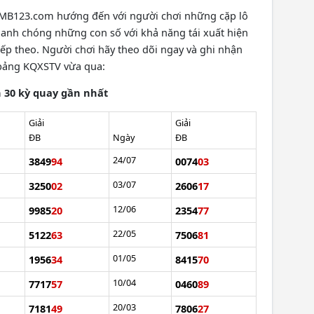
XSMB123.com hướng đến với người chơi những cặp lô
anh chóng những con số với khả năng tái xuất hiện
ếp theo. Người chơi hãy theo dõi ngay và ghi nhận
bảng KQXSTV vừa qua:
h 30 kỳ quay gần nhất
Giải
Giải
ĐB
Ngày
ĐB
24/07
3849
94
0074
03
03/07
3250
02
2606
17
12/06
9985
20
2354
77
22/05
5122
63
7506
81
01/05
1956
34
8415
70
10/04
7717
57
0460
89
20/03
7181
49
7806
27