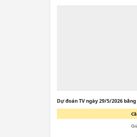
Dự đoán TV ngày 29/5/2026 bằng 
Cầ
Gi