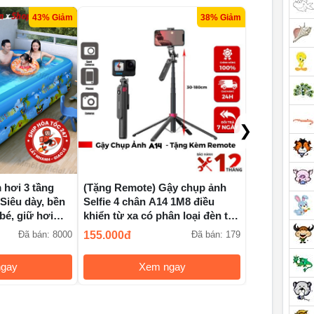
43% Giảm
38% Giảm
❯
 hơi 3 tầng
(Tặng Remote) Gậy chụp ảnh
 Siêu dày, bền
Selfie 4 chân A14 1M8 điều
bé, giữ hơi
khiển từ xa có phân loại đèn trợ
sáng Tripod chụp ảnh SPO1
155.000đ
Đã bán: 8000
Đã bán: 179
gay
Xem ngay