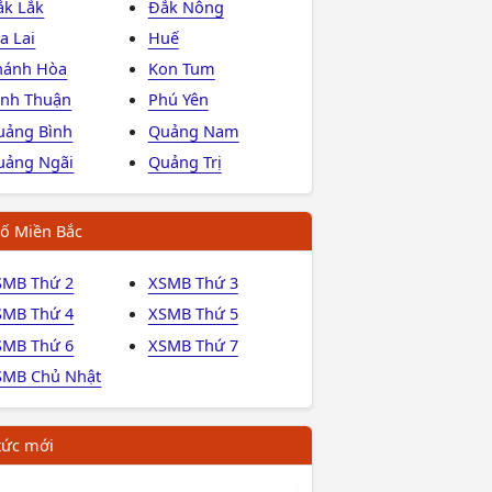
ắk Lắk
Đắk Nông
a Lai
Huế
hánh Hòa
Kon Tum
inh Thuận
Phú Yên
uảng Bình
Quảng Nam
uảng Ngãi
Quảng Trị
số Miền Bắc
SMB Thứ 2
XSMB Thứ 3
SMB Thứ 4
XSMB Thứ 5
SMB Thứ 6
XSMB Thứ 7
SMB Chủ Nhật
tức mới