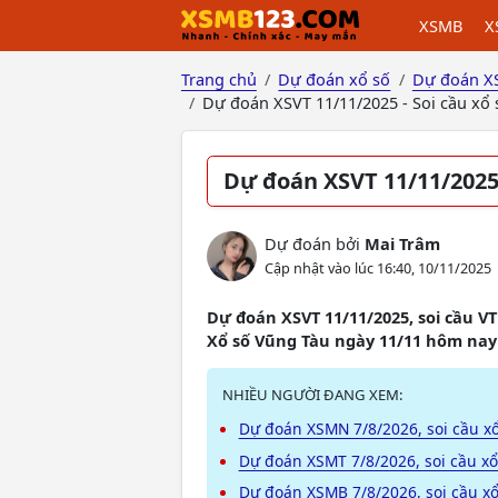
XSMB
X
Trang chủ
Dự đoán xổ số
Dự đoán 
Dự đoán XSVT 11/11/2025 - Soi cầu xổ
Dự đoán XSVT 11/11/2025 
Dự đoán bởi
Mai Trâm
Cập nhật vào lúc 16:40, 10/11/2025
Dự đoán XSVT 11/11/2025, soi cầu V
Xổ số Vũng Tàu ngày 11/11 hôm nay
NHIỀU NGƯỜI ĐANG XEM:
Dự đoán XSMN 7/8/2026, soi cầu x
Dự đoán XSMT 7/8/2026, soi cầu xổ
Dự đoán XSMB 7/8/2026, soi cầu xổ