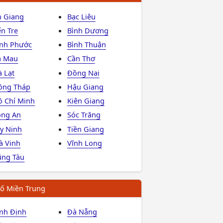
n Giang
Bạc Liêu
n Tre
Bình Dương
ình Phước
Bình Thuận
à Mau
Cần Thơ
à Lạt
Đồng Nai
ồng Tháp
Hậu Giang
ồ Chí Minh
Kiên Giang
ong An
Sóc Trăng
ây Ninh
Tiền Giang
à Vinh
Vĩnh Long
ũng Tàu
số Miền Trung
ình Định
Đà Nẵng