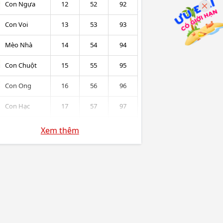
Con Ngựa
12
52
92
Con Voi
13
53
93
Mèo Nhà
14
54
94
Con Chuột
15
55
95
Con Ong
16
56
96
Con Hạc
17
57
97
Mèo Rừng
18
58
98
Xem thêm
Con Bướm
19
59
99
Con Rết
19
60
Cô Gái
21
61
Bồ Câu
22
62