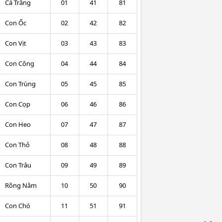
Cá Trắng
01
41
81
Con Ốc
02
42
82
Con Vịt
03
43
83
Con Công
04
44
84
Con Trùng
05
45
85
Con Cọp
06
46
86
Con Heo
07
47
87
Con Thỏ
08
48
88
x/plus/promax
Con Trâu
09
49
89
Rồng Nằm
10
50
90
Con Chó
11
51
91