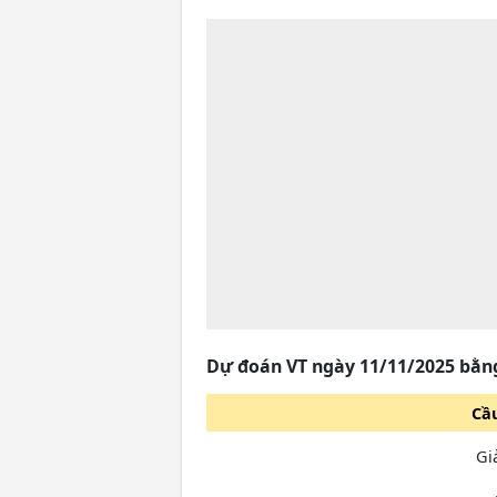
Dự đoán VT ngày 11/11/2025 bằng
Cầ
Gi