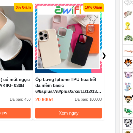
0% Giảm
16% Giảm
❯
Ốp Lưng Iphone TPU hoa tiết
AKIKI- 030B
da mềm basic
6/6splus/7/8/plus/x/xs/11/12/13/14/15/16/pro/ma
-Awifi Case A3-7
20.900đ
Đã bán: 453
Đã bán: 100000
gay
Xem ngay