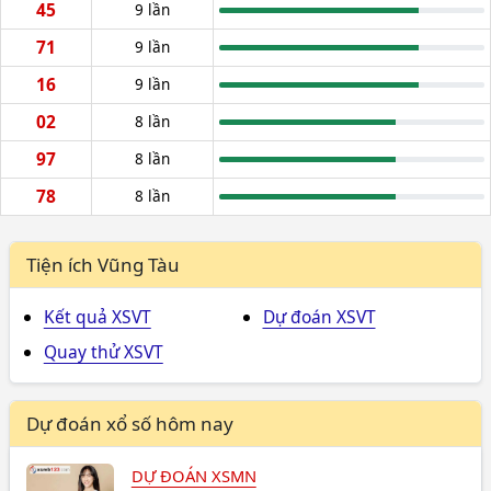
45
9 lần
71
9 lần
16
9 lần
02
8 lần
97
8 lần
78
8 lần
Tiện ích Vũng Tàu
Kết quả XSVT
Dự đoán XSVT
Quay thử XSVT
Dự đoán xổ số hôm nay
DỰ ĐOÁN XSMN