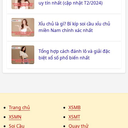
uy tín nhất (cập nhật T2/2024)
Xỉu chủ là gì? Bí kíp soi cầu xỉu chủ
miền Nam chính xác nhất
Tổng hợp cách đánh lô và giải đặc
biệt xổ số phổ biến nhất
Trang chủ
XSMB
XSMN
XSMT
Soi Cầu
Quay thử