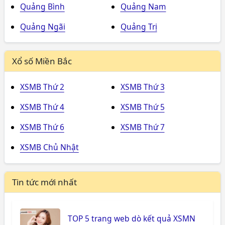
Quảng Bình
Quảng Nam
Quảng Ngãi
Quảng Trị
Xổ số Miền Bắc
XSMB Thứ 2
XSMB Thứ 3
XSMB Thứ 4
XSMB Thứ 5
XSMB Thứ 6
XSMB Thứ 7
XSMB Chủ Nhật
Tin tức mới nhất
TOP 5 trang web dò kết quả XSMN