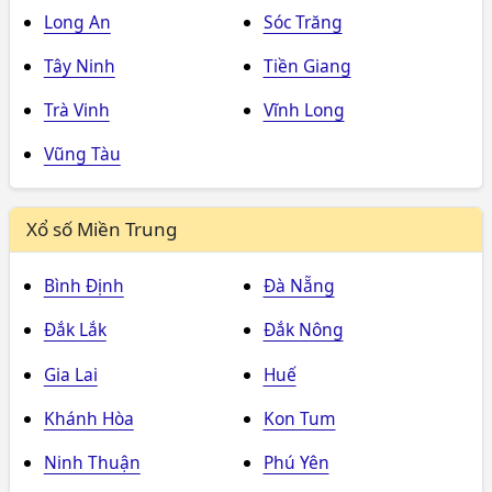
Long An
Sóc Trăng
Tây Ninh
Tiền Giang
Trà Vinh
Vĩnh Long
Vũng Tàu
Xổ số Miền Trung
Bình Định
Đà Nẵng
Đắk Lắk
Đắk Nông
Gia Lai
Huế
Khánh Hòa
Kon Tum
Ninh Thuận
Phú Yên