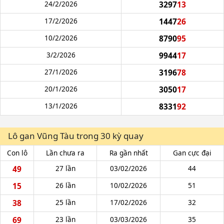
3297
13
24/2/2026
1447
26
17/2/2026
8790
95
10/2/2026
9944
17
3/2/2026
3196
78
27/1/2026
3050
17
20/1/2026
8331
92
13/1/2026
Lô gan Vũng Tàu trong 30 kỳ quay
Con lô
Lần chưa ra
Ra gần nhất
Gan cực đại
49
27 lần
03/02/2026
44
15
26 lần
10/02/2026
51
38
25 lần
17/02/2026
32
69
23 lần
03/03/2026
35