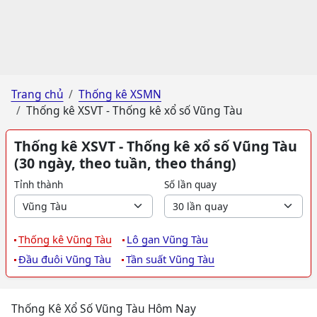
Trang chủ
Thống kê XSMN
Thống kê XSVT - Thống kê xổ số Vũng Tàu
Thống kê XSVT - Thống kê xổ số Vũng Tàu
(30 ngày, theo tuần, theo tháng)
Tỉnh thành
Số lần quay
Thống kê Vũng Tàu
Lô gan Vũng Tàu
Đầu đuôi Vũng Tàu
Tần suất Vũng Tàu
Thống Kê Xổ Số Vũng Tàu Hôm Nay