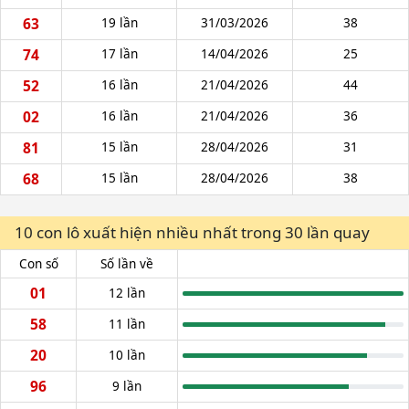
63
19 lần
31/03/2026
38
74
17 lần
14/04/2026
25
52
16 lần
21/04/2026
44
02
16 lần
21/04/2026
36
81
15 lần
28/04/2026
31
68
15 lần
28/04/2026
38
10 con lô xuất hiện nhiều nhất trong 30 lần quay
Con số
Số lần về
01
12 lần
58
11 lần
20
10 lần
96
9 lần