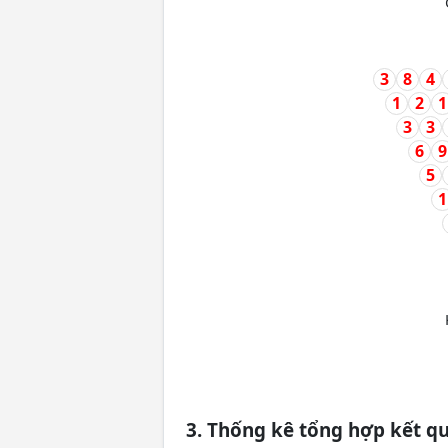
3
8
4
1
2
1
3
3
6
9
5
1
3. Thống kê tổng hợp kết q