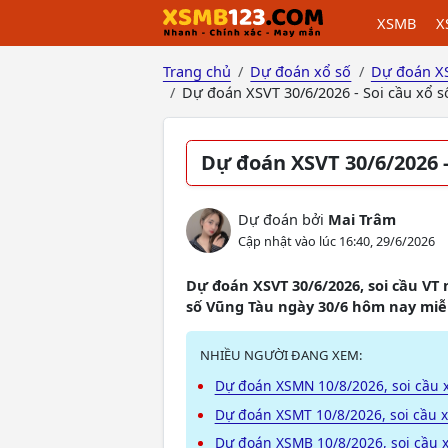
XSMB
X
Trang chủ
Dự đoán xổ số
Dự đoán 
Dự đoán XSVT 30/6/2026 - Soi cầu xổ s
Dự đoán XSVT 30/6/2026 -
Dự đoán bởi
Mai Trâm
Cập nhật vào lúc 16:40, 29/6/2026
Dự đoán XSVT 30/6/2026, soi cầu VT
số Vũng Tàu ngày 30/6 hôm nay miễ
NHIỀU NGƯỜI ĐANG XEM:
Dự đoán XSMN 10/8/2026, soi cầu 
Dự đoán XSMT 10/8/2026, soi cầu x
Dự đoán XSMB 10/8/2026, soi cầu x