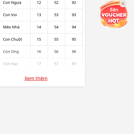
Con Ngựa
12
52
92
Con Voi
13
53
93
Mèo Nhà
14
54
94
Con Chuột
15
55
95
Con Ong
16
56
96
Con Hạc
17
57
97
Mèo Rừng
18
58
98
Xem thêm
Con Bướm
19
59
99
Con Rết
19
60
Cô Gái
21
61
Bồ Câu
22
62