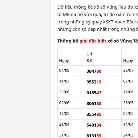
Dữ liệu thống kê xổ số Vũng Tàu do 
tô MB đã nổ vừa qua, từ đó nắm rõ nh
trong những kỳ quay XSKT miền Bắc ti
những con số đẹp nhất trong những 
Thống kê
giải đặc biệt
xổ số Vũng Tà
Giải
Ngày
ĐB
Ngày
04/08
28/07
3847
88
14/07
07/07
9553
19
23/06
16/06
0185
47
02/06
26/05
3061
35
12/05
05/05
3554
85
21/04
14/04
5481
34
31/03
24/03
8131
59