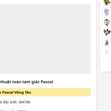
thuật toán tam giác Pascal
u Pascal Vũng Tàu
ải đặc biệt:
384788