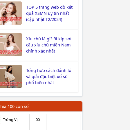
TOP 5 trang web dò kết
quả XSMN uy tín nhất
(cập nhật T2/2024)
Xỉu chủ là gì? Bí kíp soi
cầu xỉu chủ miền Nam
chính xác nhất
Tổng hợp cách đánh lô
và giải đặc biệt xổ số
phổ biến nhất
hĩa 100 con số
Trứng Vịt
00