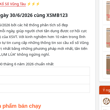
Xổ Số Vũng Tàu
⚡⚡⚡
gày 30/6/2026 cùng XSMB123
2026 bởi các hệ thống phân tích số đẹp
ỗi ngày, giúp người chơi tận dụng được cơ hội cực
rị của XSVT. Với kinh nghiệm hơn 10 năm trong lĩnh
 tự tin cung cấp những thông tin soi cầu xổ số Vũng
 trị nhất bằng những phương pháp mới nhất, tân tiến
 "LỤM LÚA" không ngừng nghỉ.
30 tháng 6 năm 2026 chuẩn nhất
Ý ng
n phẩm bán chạy