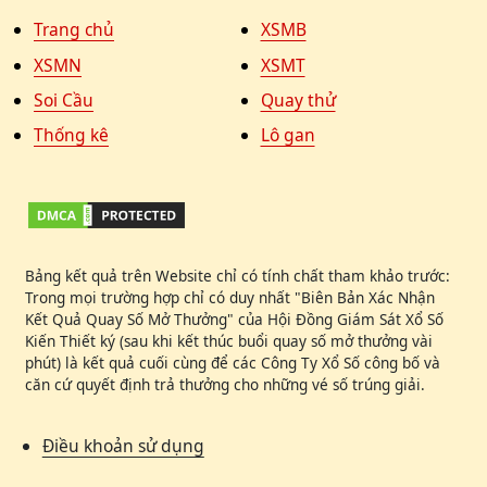
Trang chủ
XSMB
XSMN
XSMT
Soi Cầu
Quay thử
Thống kê
Lô gan
Bảng kết quả trên Website chỉ có tính chất tham khảo trước:
Trong mọi trường hợp chỉ có duy nhất "Biên Bản Xác Nhận
Kết Quả Quay Số Mở Thưởng" của Hội Đồng Giám Sát Xổ Số
Kiến Thiết ký (sau khi kết thúc buổi quay số mở thưởng vài
phút) là kết quả cuối cùng để các Công Ty Xổ Số công bố và
căn cứ quyết định trả thưởng cho những vé số trúng giải.
Điều khoản sử dụng