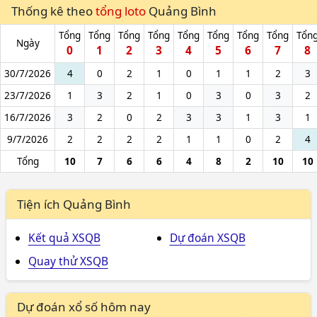
Thống kê theo
tổng loto
Quảng Bình
Tổng
Tổng
Tổng
Tổng
Tổng
Tổng
Tổng
Tổng
Tổn
Ngày
0
1
2
3
4
5
6
7
8
30/7/2026
4
0
2
1
0
1
1
2
3
23/7/2026
1
3
2
1
0
3
0
3
2
16/7/2026
3
2
0
2
3
3
1
3
1
9/7/2026
2
2
2
2
1
1
0
2
4
Tổng
10
7
6
6
4
8
2
10
10
Tiện ích Quảng Bình
Kết quả XSQB
Dự đoán XSQB
Quay thử XSQB
Dự đoán xổ số hôm nay