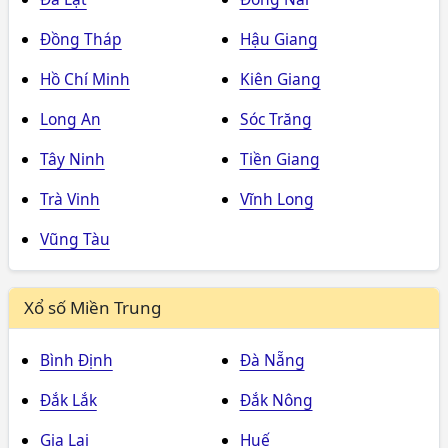
Đồng Tháp
Hậu Giang
Hồ Chí Minh
Kiên Giang
Long An
Sóc Trăng
Tây Ninh
Tiền Giang
Trà Vinh
Vĩnh Long
Vũng Tàu
Xổ số Miền Trung
Bình Định
Đà Nẵng
Đắk Lắk
Đắk Nông
Gia Lai
Huế