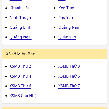
Khánh Hòa
Kon Tum
Ninh Thuận
Phú Yên
Quảng Bình
Quảng Nam
Quảng Ngãi
Quảng Trị
Xổ số Miền Bắc
XSMB Thứ 2
XSMB Thứ 3
XSMB Thứ 4
XSMB Thứ 5
XSMB Thứ 6
XSMB Thứ 7
XSMB Chủ Nhật