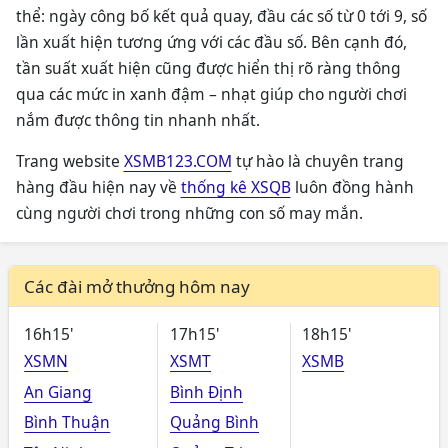
thể: ngày công bố kết quả quay, đầu các số từ 0 tới 9, số
lần xuất hiện tương ứng với các đầu số. Bên cạnh đó,
tần suất xuất hiện cũng được hiển thị rõ ràng thông
qua các mức in xanh đậm – nhạt giúp cho người chơi
nắm được thông tin nhanh nhất.
Trang website
XSMB123.COM
tự hào là chuyên trang
hàng đầu hiện nay về
thống kê XSQB
luôn đồng hành
cùng người chơi trong những con số may mắn.
Các đài mở thưởng hôm nay
16h15'
17h15'
18h15'
XSMN
XSMT
XSMB
An Giang
Bình Định
Bình Thuận
Quảng Bình