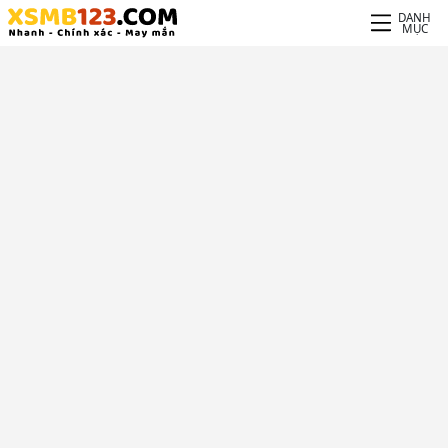
DANH
MỤC