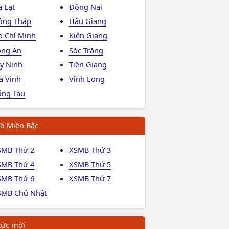
à Lạt
Đồng Nai
ồng Tháp
Hậu Giang
ồ Chí Minh
Kiên Giang
ong An
Sóc Trăng
ây Ninh
Tiền Giang
à Vinh
Vĩnh Long
ũng Tàu
số Miền Bắc
SMB Thứ 2
XSMB Thứ 3
SMB Thứ 4
XSMB Thứ 5
SMB Thứ 6
XSMB Thứ 7
SMB Chủ Nhật
tức mới