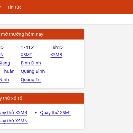
n
Tin tức
h mở thưởng hôm nay
15'
17h15'
18h15'
MN
XSMT
XSMB
Giang
Bình Định
h Thuận
Quảng Bình
 Ninh
Quảng Trị
y thử xổ số
uay thử XSMB
Quay thử XSMT
uay thử XSMN