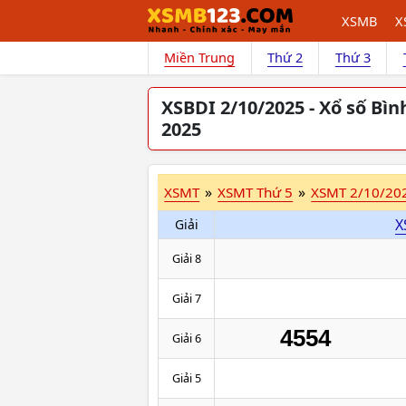
XSMB
X
Miền Trung
Thứ 2
Thứ 3
XSBDI 2/10/2025 - Xổ số Bì
2025
»
»
XSMT
XSMT Thứ 5
XSMT 2/10/20
X
Giải
Giải 8
Giải 7
4554
Giải 6
Giải 5