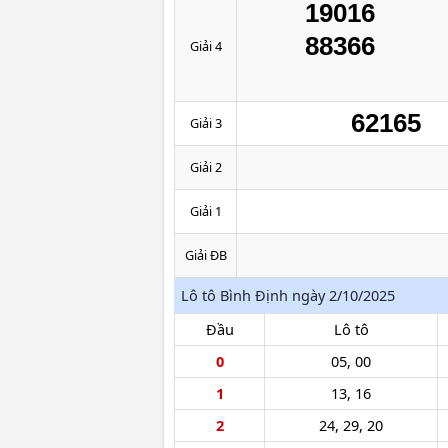
19016
88366
Giải 4
62165
Giải 3
Giải 2
Giải 1
Giải ĐB
Lô tô Bình Định ngày 2/10/2025
Đầu
Lô tô
0
05, 00
1
13, 16
2
24, 29, 20