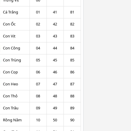
Cá Trắng
01
41
81
Con Ốc
02
42
82
Con Vịt
03
43
83
Con Công
04
44
84
Con Trùng
05
45
85
Con Cọp
06
46
86
Con Heo
07
47
87
Con Thỏ
08
48
88
Con Trâu
09
49
89
Rồng Nằm
10
50
90