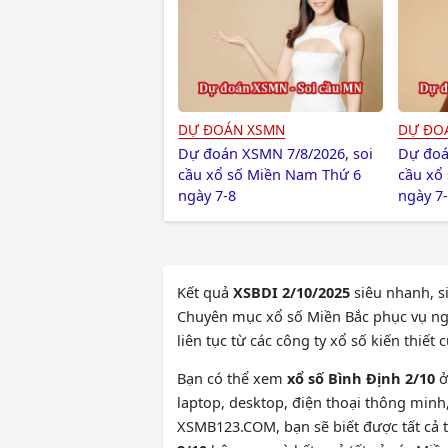
DỰ ĐOÁN XSMN
DỰ ĐO
Dự đoán XSMN 7/8/2026, soi
Dự đoá
cầu xổ số Miền Nam Thứ 6
cầu xổ
ngày 7-8
ngày 7
Kết quả
XSBDI 2/10/2025
siêu nhanh, s
Chuyên mục xổ số Miền Bắc phục vụ ng
liên tục từ các công ty xổ số kiến thiết
Bạn có thể xem
xổ số Bình Định 2/10
ở
laptop, desktop, điện thoại thông minh,
XSMB123.COM, bạn sẽ biết được tất cả