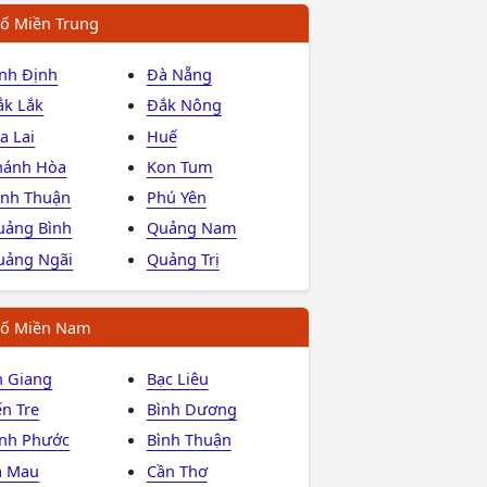
số Miền Trung
ình Định
Đà Nẵng
ắk Lắk
Đắk Nông
a Lai
Huế
hánh Hòa
Kon Tum
inh Thuận
Phú Yên
uảng Bình
Quảng Nam
uảng Ngãi
Quảng Trị
số Miền Nam
n Giang
Bạc Liêu
n Tre
Bình Dương
ình Phước
Bình Thuận
à Mau
Cần Thơ