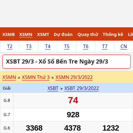
XSMB
XSMN
XSMT
Dự đoán
Quay thử
Thống kê
Lô
T2
T3
T4
T5
T6
T7
CN
XSBT 29/3 - Xổ Số Bến Tre Ngày 29/3
XSMN
»
XSMN Thứ 3
»
XSMN 29/3/2022
Giải
XSBT
»
XSBT 29/3/2022
74
G.8
928
G.7
3368
4378
1232
G.6