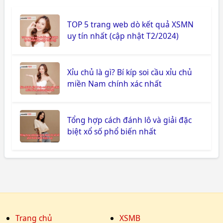
TOP 5 trang web dò kết quả XSMN
uy tín nhất (cập nhật T2/2024)
Xỉu chủ là gì? Bí kíp soi cầu xỉu chủ
miền Nam chính xác nhất
Tổng hợp cách đánh lô và giải đặc
biệt xổ số phổ biến nhất
Trang chủ
XSMB