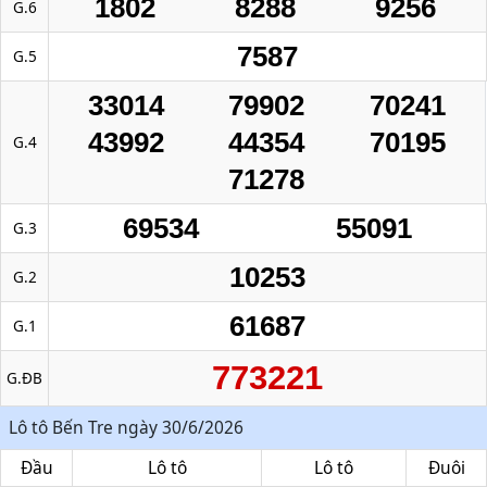
1802
8288
9256
G.6
7587
G.5
33014
79902
70241
43992
44354
70195
G.4
71278
69534
55091
G.3
10253
G.2
61687
G.1
773221
G.ĐB
Lô tô Bến Tre ngày 30/6/2026
Đầu
Lô tô
Lô tô
Đuôi