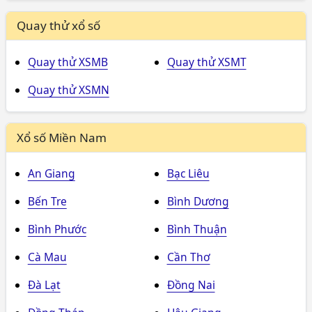
Quay thử xổ số
Quay thử XSMB
Quay thử XSMT
Quay thử XSMN
Xổ số Miền Nam
An Giang
Bạc Liêu
Bến Tre
Bình Dương
Bình Phước
Bình Thuận
Cà Mau
Cần Thơ
Đà Lạt
Đồng Nai