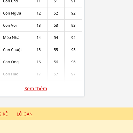
Con Chó
11
51
91
Con Ngựa
12
52
92
Con Voi
13
53
93
Mèo Nhà
14
54
94
Con Chuột
15
55
95
Con Ong
16
56
96
Con Hạc
17
57
97
Mèo Rừng
18
58
98
Xem thêm
Con Bướm
19
59
99
Con Rết
19
60
 KÊ
LÔ GAN
Cô Gái
21
61