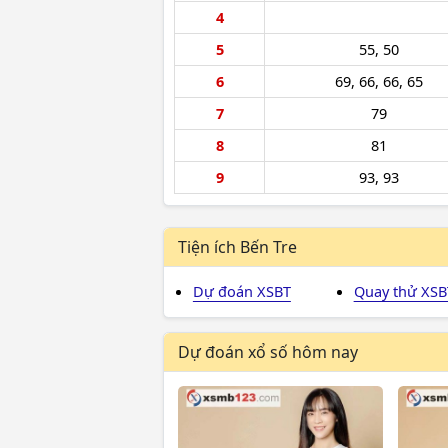
4
5
55, 50
6
69, 66, 66, 65
7
79
8
81
9
93, 93
Tiện ích Bến Tre
Dự đoán XSBT
Quay thử XSB
Dự đoán xổ số hôm nay