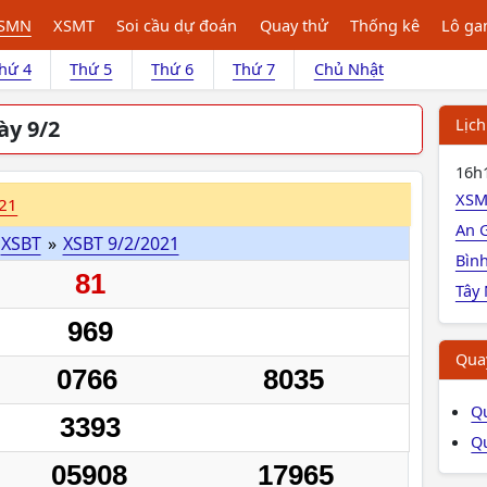
SMN
XSMT
Soi cầu dự đoán
Quay thử
Thống kê
Lô ga
hứ 4
Thứ 5
Thứ 6
Thứ 7
Chủ Nhật
Lịc
ày 9/2
16h
XS
21
An 
XSBT
»
XSBT 9/2/2021
Bìn
81
Tây
969
Qua
0766
8035
Q
3393
Q
05908
17965