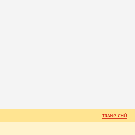
TRANG CHỦ