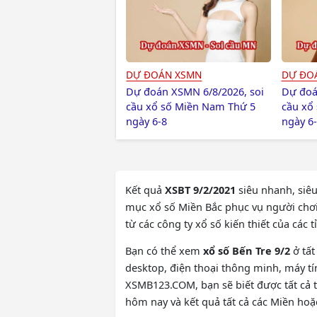
DỰ ĐOÁN XSMN
DỰ ĐO
Dự đoán XSMN 6/8/2026, soi
Dự đoá
cầu xổ số Miền Nam Thứ 5
cầu xổ
ngày 6-8
ngày 6
Kết quả
XSBT 9/2/2021
siêu nhanh, siê
mục xổ số Miền Bắc phục vụ người chơi
từ các công ty xổ số kiến thiết của các 
Bạn có thể xem
xổ số Bến Tre 9/2
ở tất
desktop, điện thoại thông minh, máy tí
XSMB123.COM, bạn sẽ biết được tất cả
hôm nay và kết quả tất cả các Miền hoặ