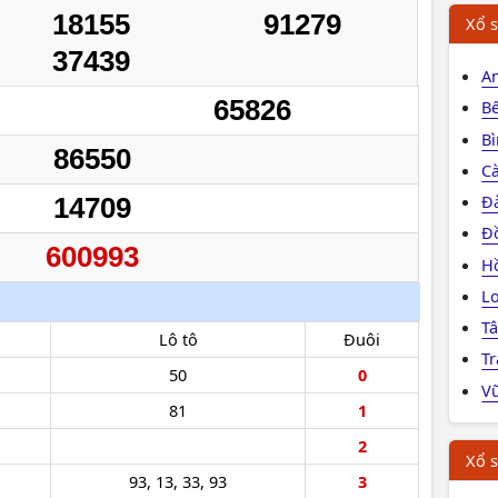
18155
91279
Xổ 
37439
A
65826
Bế
B
86550
C
Đ
14709
Đ
600993
H
L
T
Lô tô
Đuôi
Tr
50
0
V
81
1
2
Xổ 
93, 13, 33, 93
3