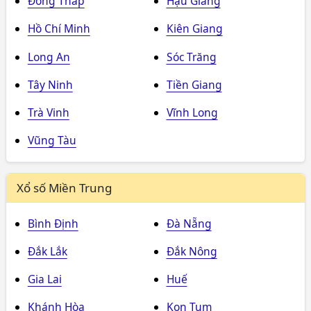
Đồng Tháp
Hậu Giang
Hồ Chí Minh
Kiên Giang
Long An
Sóc Trăng
Tây Ninh
Tiền Giang
Trà Vinh
Vĩnh Long
Vũng Tàu
Xổ số Miền Trung
Bình Định
Đà Nẵng
Đắk Lắk
Đắk Nông
Gia Lai
Huế
Khánh Hòa
Kon Tum