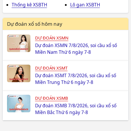
Thống kê XSBTH
Lô gan XSBTH
Dự đoán xổ số hôm nay
DỰ ĐOÁN XSMN
Dự đoán XSMN 7/8/2026, soi cầu xổ số
Miền Nam Thứ 6 ngày 7-8
DỰ ĐOÁN XSMT
Dự đoán XSMT 7/8/2026, soi cầu xổ số
Miền Trung Thứ 6 ngày 7-8
DỰ ĐOÁN XSMB
Dự đoán XSMB 7/8/2026, soi cầu xổ số
Miền Bắc Thứ 6 ngày 7-8