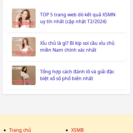
TOP 5 trang web dò kết quả XSMN
uy tín nhất (cập nhật T2/2024)
Xỉu chủ là gì? Bí kíp soi cầu xỉu chủ
miền Nam chính xác nhất
Tổng hợp cách đánh lô và giải đặc
biệt xổ số phổ biến nhất
Trang chủ
XSMB