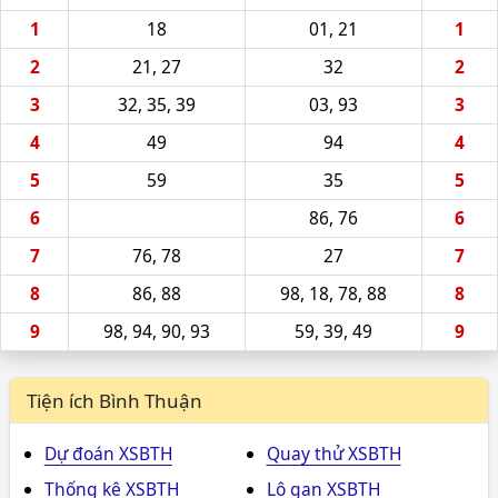
1
18
01, 21
1
2
21, 27
32
2
3
32, 35, 39
03, 93
3
4
49
94
4
5
59
35
5
6
86, 76
6
7
76, 78
27
7
8
86, 88
98, 18, 78, 88
8
9
98, 94, 90, 93
59, 39, 49
9
Tiện ích Bình Thuận
Dự đoán XSBTH
Quay thử XSBTH
Thống kê XSBTH
Lô gan XSBTH