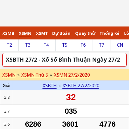
XSMB
XSMN
XSMT
Dự đoán
Quay thử
Thống kê
Lô
T2
T3
T4
T5
T6
T7
CN
XSBTH 27/2 - Xổ Số Bình Thuận Ngày 27/2
XSMN
»
XSMN Thứ 5
»
XSMN 27/2/2020
Giải
XSBTH
»
XSBTH 27/2/2020
32
G.8
035
G.7
6286
3601
4776
G.6