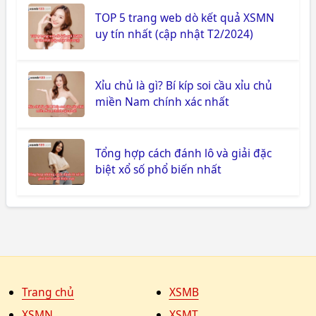
TOP 5 trang web dò kết quả XSMN
uy tín nhất (cập nhật T2/2024)
Xỉu chủ là gì? Bí kíp soi cầu xỉu chủ
miền Nam chính xác nhất
Tổng hợp cách đánh lô và giải đặc
biệt xổ số phổ biến nhất
Trang chủ
XSMB
XSMN
XSMT