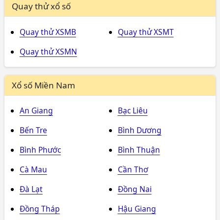
Quay thử xổ số
Quay thử XSMB
Quay thử XSMT
Quay thử XSMN
Xổ số Miền Nam
An Giang
Bạc Liêu
Bến Tre
Bình Dương
Bình Phước
Bình Thuận
Cà Mau
Cần Thơ
Đà Lạt
Đồng Nai
Đồng Tháp
Hậu Giang