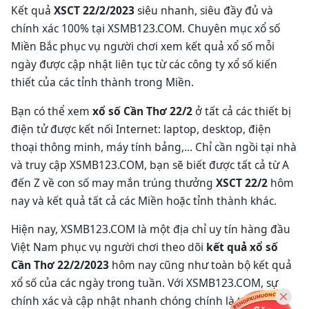
Kết quả
XSCT 22/2/2023
siêu nhanh, siêu đầy đủ và
chính xác 100% tại XSMB123.COM. Chuyên mục xổ số
Miền Bắc phục vụ người chơi xem kết quả xổ số mỗi
ngày được cập nhật liên tục từ các công ty xổ số kiến
thiết của các tỉnh thành trong Miền.
Bạn có thể xem
xổ số Cần Thơ 22/2
ở tất cả các thiết bị
điện tử được kết nối Internet: laptop, desktop, điện
thoại thông minh, máy tính bảng,… Chỉ cần ngồi tại nhà
và truy cập XSMB123.COM, bạn sẽ biết được tất cả từ A
đến Z về con số may mắn trúng thưởng
XSCT 22/2
hôm
nay và kết quả tất cả các Miền hoặc tỉnh thành khác.
Hiện nay, XSMB123.COM là một địa chỉ uy tín hàng đầu
Việt Nam phục vụ người chơi theo dõi
kết quả xổ số
Cần Thơ 22/2/2023
hôm nay cũng như toàn bộ kết quả
xổ số của các ngày trong tuần. Với XSMB123.COM, sự
chính xác và cập nhật nhanh chóng chính là tiêu chí