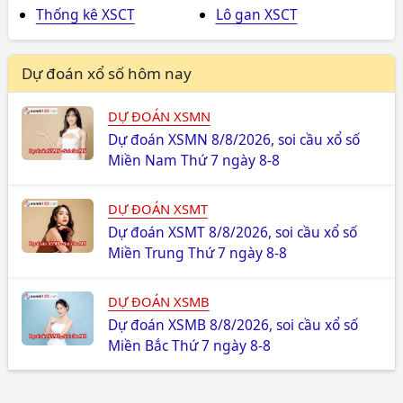
Thống kê XSCT
Lô gan XSCT
Dự đoán xổ số hôm nay
DỰ ĐOÁN XSMN
Dự đoán XSMN 8/8/2026, soi cầu xổ số
Miền Nam Thứ 7 ngày 8-8
DỰ ĐOÁN XSMT
Dự đoán XSMT 8/8/2026, soi cầu xổ số
Miền Trung Thứ 7 ngày 8-8
DỰ ĐOÁN XSMB
Dự đoán XSMB 8/8/2026, soi cầu xổ số
Miền Bắc Thứ 7 ngày 8-8