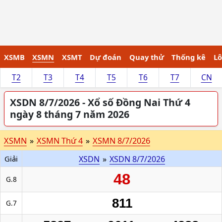
XSMB
XSMN
XSMT
Dự đoán
Quay thử
Thống kê
Lô
T2
T3
T4
T5
T6
T7
CN
XSDN 8/7/2026 - Xổ số Đồng Nai Thứ 4
ngày 8 tháng 7 năm 2026
XSMN
»
XSMN Thứ 4
»
XSMN 8/7/2026
Giải
XSDN
»
XSDN 8/7/2026
48
G.8
811
G.7