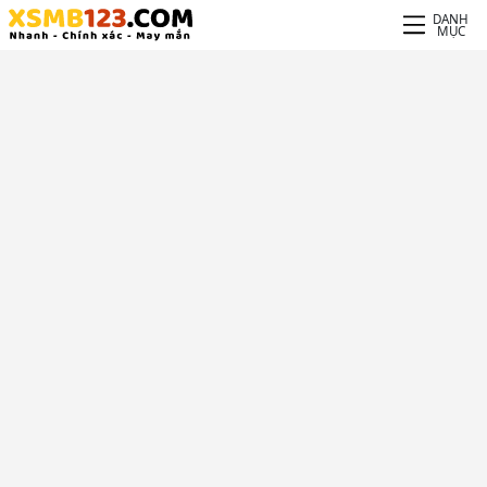
DANH
MỤC