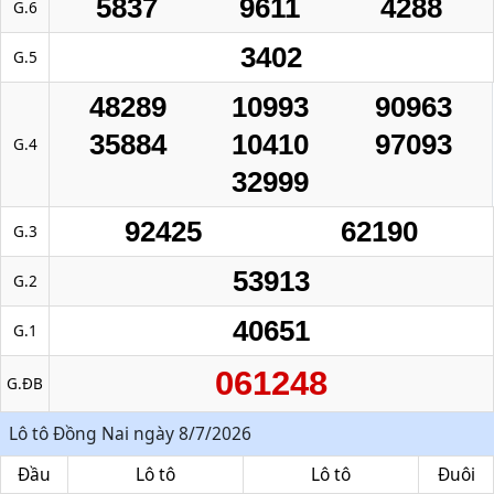
5837
9611
4288
G.6
3402
G.5
48289
10993
90963
35884
10410
97093
G.4
32999
92425
62190
G.3
53913
G.2
40651
G.1
061248
G.ĐB
Lô tô Đồng Nai ngày 8/7/2026
Đầu
Lô tô
Lô tô
Đuôi