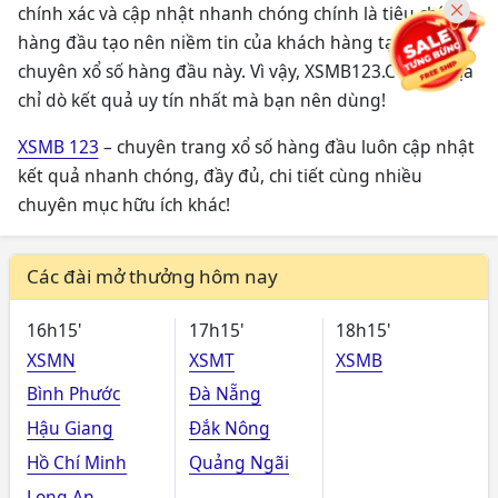
chính xác và cập nhật nhanh chóng chính là tiêu chí
hàng đầu tạo nên niềm tin của khách hàng tại trang
chuyên xổ số hàng đầu này. Vì vậy, XSMB123.COM là địa
chỉ dò kết quả uy tín nhất mà bạn nên dùng!
XSMB 123
– chuyên trang xổ số hàng đầu luôn cập nhật
kết quả nhanh chóng, đầy đủ, chi tiết cùng nhiều
chuyên mục hữu ích khác!
Các đài mở thưởng hôm nay
16h15'
17h15'
18h15'
XSMN
XSMT
XSMB
Bình Phước
Đà Nẵng
Hậu Giang
Đắk Nông
Hồ Chí Minh
Quảng Ngãi
Long An