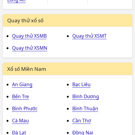
Quay thử xổ số
Quay thử XSMB
Quay thử XSMT
Quay thử XSMN
Xổ số Miền Nam
An Giang
Bạc Liêu
Bến Tre
Bình Dương
Bình Phước
Bình Thuận
Cà Mau
Cần Thơ
Đà Lạt
Đồng Nai