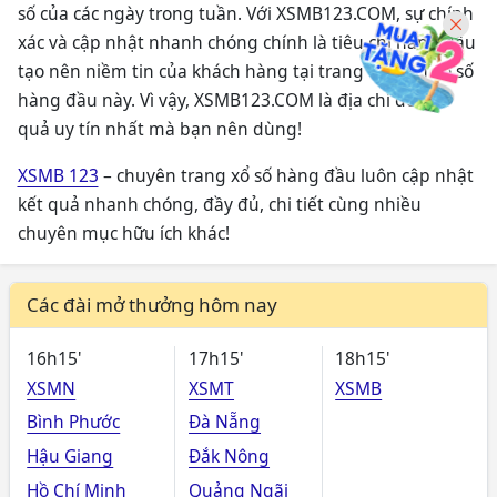
số của các ngày trong tuần. Với XSMB123.COM, sự chính
xác và cập nhật nhanh chóng chính là tiêu chí hàng đầu
tạo nên niềm tin của khách hàng tại trang chuyên xổ số
hàng đầu này. Vì vậy, XSMB123.COM là địa chỉ dò kết
quả uy tín nhất mà bạn nên dùng!
XSMB 123
– chuyên trang xổ số hàng đầu luôn cập nhật
kết quả nhanh chóng, đầy đủ, chi tiết cùng nhiều
chuyên mục hữu ích khác!
Các đài mở thưởng hôm nay
16h15'
17h15'
18h15'
XSMN
XSMT
XSMB
Bình Phước
Đà Nẵng
Hậu Giang
Đắk Nông
Hồ Chí Minh
Quảng Ngãi