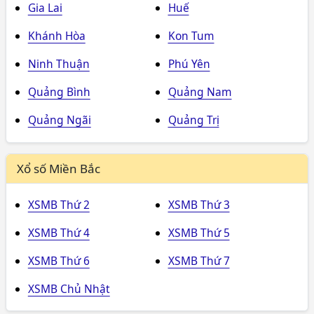
Gia Lai
Huế
Khánh Hòa
Kon Tum
Ninh Thuận
Phú Yên
Quảng Bình
Quảng Nam
Quảng Ngãi
Quảng Trị
Xổ số Miền Bắc
XSMB Thứ 2
XSMB Thứ 3
XSMB Thứ 4
XSMB Thứ 5
XSMB Thứ 6
XSMB Thứ 7
XSMB Chủ Nhật