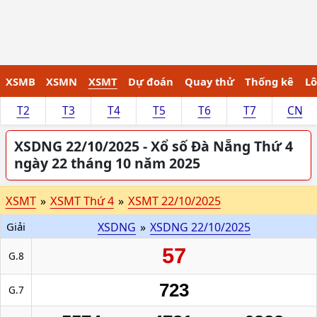
XSMB
XSMN
XSMT
Dự đoán
Quay thử
Thống kê
Lô
T2
T3
T4
T5
T6
T7
CN
XSDNG 22/10/2025 - Xổ số Đà Nẵng Thứ 4
ngày 22 tháng 10 năm 2025
XSMT
»
XSMT Thứ 4
»
XSMT 22/10/2025
Giải
XSDNG
»
XSDNG 22/10/2025
57
G.8
723
G.7