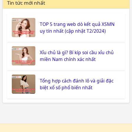
Tin tức mới nhất
TOP 5 trang web dò kết quả XSMN
uy tín nhất (cập nhật T2/2024)
Xỉu chủ là gì? Bí kíp soi cầu xỉu chủ
miền Nam chính xác nhất
Tổng hợp cách đánh lô và giải đặc
biệt xổ số phổ biến nhất