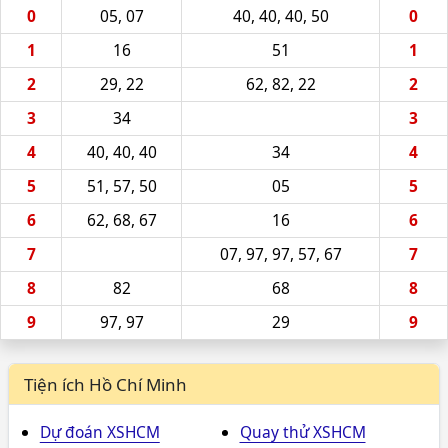
0
05, 07
40, 40, 40, 50
0
1
16
51
1
2
29, 22
62, 82, 22
2
3
34
3
4
40, 40, 40
34
4
5
51, 57, 50
05
5
6
62, 68, 67
16
6
7
07, 97, 97, 57, 67
7
8
82
68
8
9
97, 97
29
9
Tiện ích Hồ Chí Minh
Dự đoán XSHCM
Quay thử XSHCM