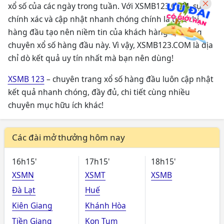
xổ số của các ngày trong tuần. Với XSMB123.COM, sự
chính xác và cập nhật nhanh chóng chính là tiêu chí
hàng đầu tạo nên niềm tin của khách hàng tại trang
chuyên xổ số hàng đầu này. Vì vậy, XSMB123.COM là địa
chỉ dò kết quả uy tín nhất mà bạn nên dùng!
XSMB 123
– chuyên trang xổ số hàng đầu luôn cập nhật
kết quả nhanh chóng, đầy đủ, chi tiết cùng nhiều
chuyên mục hữu ích khác!
Các đài mở thưởng hôm nay
16h15'
17h15'
18h15'
XSMN
XSMT
XSMB
Đà Lạt
Huế
Kiên Giang
Khánh Hòa
Tiền Giang
Kon Tum