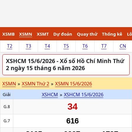
XSMB
XSMN
XSMT
Dự đoán
Quay thử
Thống kê
Lô
T2
T3
T4
T5
T6
T7
CN
XSHCM 15/6/2026 - Xổ số Hồ Chí Minh Thứ
2 ngày 15 tháng 6 năm 2026
XSMN
»
XSMN Thứ 2
»
XSMN 15/6/2026
Giải
XSHCM
»
XSHCM 15/6/2026
34
G.8
616
G.7