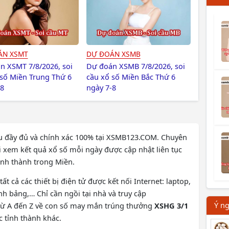
ÁN XSMT
DỰ ĐOÁN XSMB
n XSMT 7/8/2026, soi
Dự đoán XSMB 7/8/2026, soi
 số Miền Trung Thứ 6
cầu xổ số Miền Bắc Thứ 6
-8
ngày 7-8
u đầy đủ và chính xác 100% tại XSMB123.COM. Chuyên
 xem kết quả xổ số mỗi ngày được cập nhật liên tục
tỉnh thành trong Miền.
tất cả các thiết bị điện tử được kết nối Internet: laptop,
nh bảng,… Chỉ cần ngồi tại nhà và truy cập
Ý ng
 từ A đến Z về con số may mắn trúng thưởng
XSHG 3/1
c tỉnh thành khác.