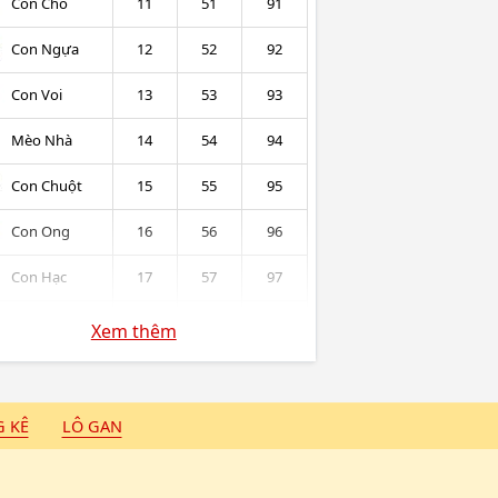
Con Chó
11
51
91
Con Ngựa
12
52
92
Con Voi
13
53
93
Mèo Nhà
14
54
94
Con Chuột
15
55
95
Con Ong
16
56
96
Con Hạc
17
57
97
Mèo Rừng
18
58
98
Xem thêm
Con Bướm
19
59
99
Con Rết
19
60
 KÊ
LÔ GAN
Cô Gái
21
61