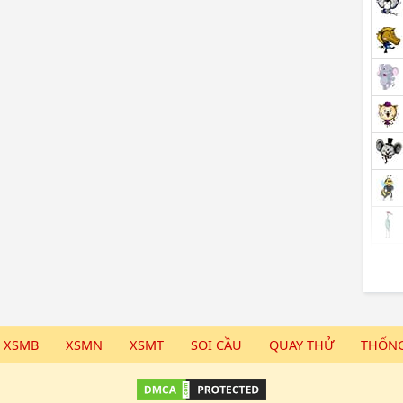
XSMB
XSMN
XSMT
SOI CẦU
QUAY THỬ
THỐNG