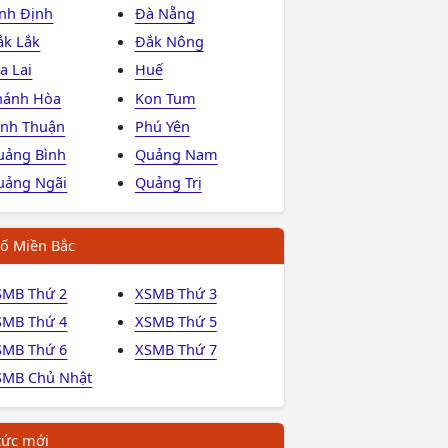
ình Định
Đà Nẵng
ắk Lắk
Đắk Nông
a Lai
Huế
hánh Hòa
Kon Tum
inh Thuận
Phú Yên
uảng Bình
Quảng Nam
uảng Ngãi
Quảng Trị
số Miền Bắc
SMB Thứ 2
XSMB Thứ 3
SMB Thứ 4
XSMB Thứ 5
SMB Thứ 6
XSMB Thứ 7
SMB Chủ Nhật
tức mới