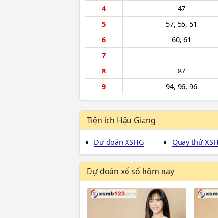
4
47
5
57, 55, 51
6
60, 61
7
8
87
9
94, 96, 96
Tiện ích Hậu Giang
Dự đoán XSHG
Quay thử XS
Dự đoán xổ số hôm nay