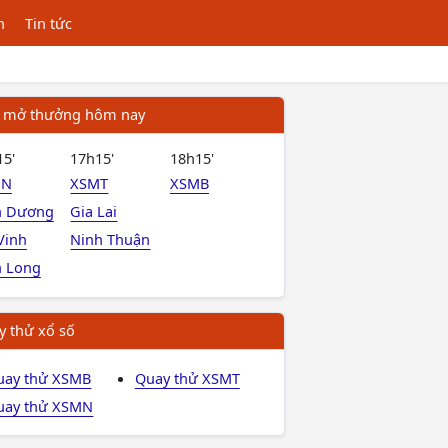
n
Tin tức
h mở thưởng hôm nay
15'
17h15'
18h15'
MN
XSMT
XSMB
h Dương
Gia Lai
Vinh
Ninh Thuận
h Long
y thử xổ số
uay thử XSMB
Quay thử XSMT
uay thử XSMN