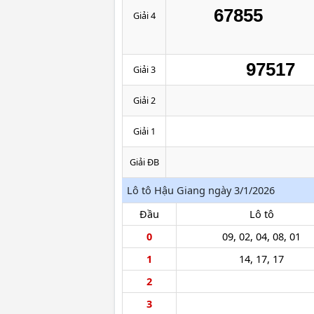
67855
Giải 4
97517
Giải 3
Giải 2
Giải 1
Giải ĐB
Lô tô Hậu Giang ngày 3/1/2026
Đầu
Lô tô
0
09, 02, 04, 08, 01
1
14, 17, 17
2
3