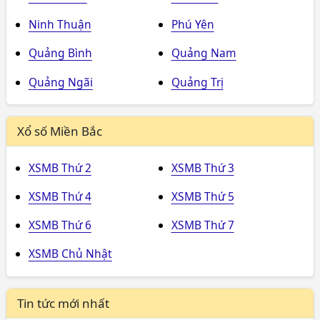
Ninh Thuận
Phú Yên
Quảng Bình
Quảng Nam
Quảng Ngãi
Quảng Trị
Xổ số Miền Bắc
XSMB Thứ 2
XSMB Thứ 3
XSMB Thứ 4
XSMB Thứ 5
XSMB Thứ 6
XSMB Thứ 7
XSMB Chủ Nhật
Tin tức mới nhất