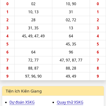
0
02
10, 90
0
1
10, 13
31
1
2
28
02, 72
2
3
31, 35
13
3
4
45, 49, 47, 49
64
4
5
45, 35
5
6
64
96
6
7
72, 77
47, 97, 87, 77
7
8
88, 87
88, 28
8
9
97, 96, 90
49, 49
9
Tiện ích Kiên Giang
Dự đoán XSKG
Quay thử XSKG