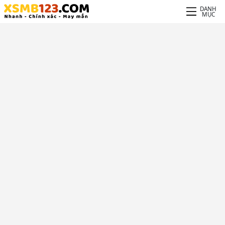
DANH
MỤC