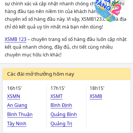
sự chính xác và cập nhật nhanh chóng chính là tiêu chí
hàng đầu tạo nên niềm tin của khách hàng tại trang
chuyên xổ số hàng đầu này. Vì vậy, XSMB123.COM là địa
chỉ dò kết quả uy tín nhất mà bạn nên dùng!
XSMB 123
– chuyên trang xổ số hàng đầu luôn cập nhật
kết quả nhanh chóng, đầy đủ, chi tiết cùng nhiều
chuyên mục hữu ích khác!
Các đài mở thưởng hôm nay
16h15'
17h15'
18h15'
XSMN
XSMT
XSMB
An Giang
Bình Định
Bình Thuận
Quảng Bình
Tây Ninh
Quảng Trị