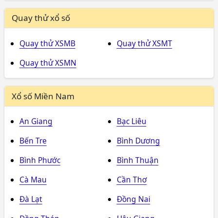
Quay thử xổ số
Quay thử XSMB
Quay thử XSMT
Quay thử XSMN
Xổ số Miền Nam
An Giang
Bạc Liêu
Bến Tre
Bình Dương
Bình Phước
Bình Thuận
Cà Mau
Cần Thơ
Đà Lạt
Đồng Nai