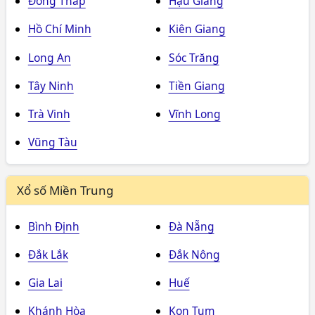
Đồng Tháp
Hậu Giang
Hồ Chí Minh
Kiên Giang
Long An
Sóc Trăng
Tây Ninh
Tiền Giang
Trà Vinh
Vĩnh Long
Vũng Tàu
Xổ số Miền Trung
Bình Định
Đà Nẵng
Đắk Lắk
Đắk Nông
Gia Lai
Huế
Khánh Hòa
Kon Tum