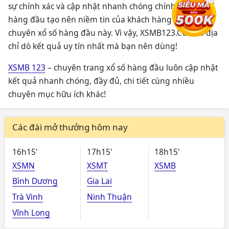
sự chính xác và cập nhật nhanh chóng chính là tiêu chí
hàng đầu tạo nên niềm tin của khách hàng tại trang
chuyên xổ số hàng đầu này. Vì vậy, XSMB123.COM là địa
chỉ dò kết quả uy tín nhất mà bạn nên dùng!
XSMB 123
– chuyên trang xổ số hàng đầu luôn cập nhật
kết quả nhanh chóng, đầy đủ, chi tiết cùng nhiều
chuyên mục hữu ích khác!
Các đài mở thưởng hôm nay
16h15'
17h15'
18h15'
XSMN
XSMT
XSMB
Bình Dương
Gia Lai
Trà Vinh
Ninh Thuận
Vĩnh Long