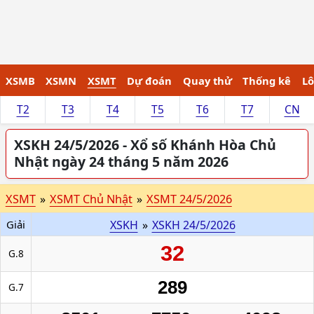
XSMB
XSMN
XSMT
Dự đoán
Quay thử
Thống kê
Lô
T2
T3
T4
T5
T6
T7
CN
XSKH 24/5/2026 - Xổ số Khánh Hòa Chủ
Nhật ngày 24 tháng 5 năm 2026
XSMT
»
XSMT Chủ Nhật
»
XSMT 24/5/2026
Giải
XSKH
»
XSKH 24/5/2026
32
G.8
289
G.7