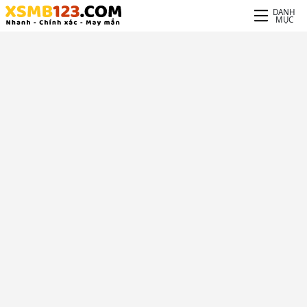
DANH
MỤC