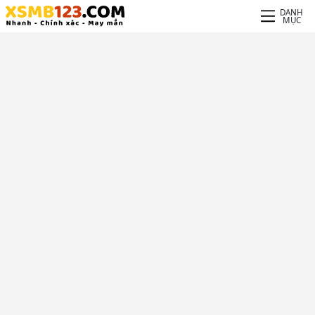
DANH
MỤC