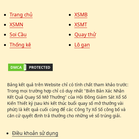
Trang chủ
XSMB
XSMN
XSMT
Soi Cầu
Quay thử
Thống kê
Lô gan
Bảng kết quả trên Website chỉ có tính chất tham khảo trước:
Trong mọi trường hợp chỉ có duy nhất "Biên Bản Xác Nhận
Kết Quả Quay Số Mở Thưởng" của Hội Đồng Giám Sát Xổ Số
Kiến Thiết ký (sau khi kết thúc buổi quay số mở thưởng vài
phút) là kết quả cuối cùng để các Công Ty Xổ Số công bố và
căn cứ quyết định trả thưởng cho những vé số trúng giải.
Điều khoản sử dụng