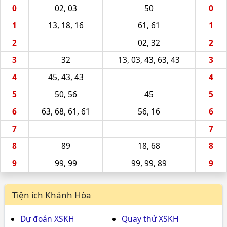
0
02, 03
50
0
1
13, 18, 16
61, 61
1
2
02, 32
2
3
32
13, 03, 43, 63, 43
3
4
45, 43, 43
4
5
50, 56
45
5
6
63, 68, 61, 61
56, 16
6
7
7
8
89
18, 68
8
9
99, 99
99, 99, 89
9
Tiện ích Khánh Hòa
Dự đoán XSKH
Quay thử XSKH