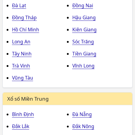
Đà Lạt
Đồng Nai
Đồng Tháp
Hậu Giang
Hồ Chí Minh
Kiên Giang
Long An
Sóc Trăng
Tây Ninh
Tiền Giang
Trà Vinh
Vĩnh Long
Vũng Tàu
Xổ số Miền Trung
Bình Định
Đà Nẵng
Đắk Lắk
Đắk Nông