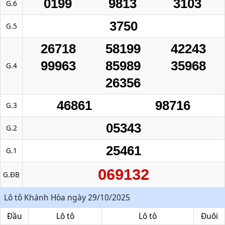
0199
9813
3103
G.6
3750
G.5
26718
58199
42243
99963
85989
35968
G.4
26356
46861
98716
G.3
05343
G.2
25461
G.1
069132
G.ĐB
Lô tô Khánh Hòa ngày 29/10/2025
Đầu
Lô tô
Lô tô
Đuôi