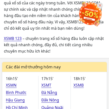
quả xổ số của các ngày trong tuần. Với XSMB123.COM,
sự chính xác và cập nhật nhanh chóng chính là tiêu chí
hàng đầu tạo nên niềm tin của khách hàng tại trang
chuyên xổ số hàng đầu này. Vì vậy, XSMB123.COM là địa
chỉ dò kết quả uy tín nhất mà bạn nên dùng!
XSMB 123
– chuyên trang xổ số hàng đầu luôn cập nhật
kết quả nhanh chóng, đầy đủ, chi tiết cùng nhiều
chuyên mục hữu ích khác!
Các đài mở thưởng hôm nay
16h15'
17h15'
18h15'
XSMN
XSMT
XSMB
Bình Phước
Đà Nẵng
Hậu Giang
Đắk Nông
Hồ Chí Minh
Quảng Ngãi