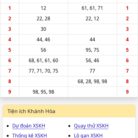
1
12
61, 61, 71
1
2
22, 28
22, 12
2
3
30
3
4
44, 46
44
4
5
56
95, 75
5
6
68, 61, 61, 60
56, 46
6
7
77, 71, 70, 75
77
7
8
68, 28, 98, 98
8
9
98, 95, 98
9
Tiện ích Khánh Hòa
Dự đoán XSKH
Quay thử XSKH
Thống kê XSKH
Lô gan XSKH