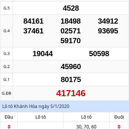
4528
G.5
84161
18498
34912
37461
02571
93695
G.4
59170
19044
50598
G.3
45960
G.2
80175
G.1
417146
G.ĐB
Lô tô Khánh Hòa ngày 5/1/2020
Đầu
Lô tô
Lô tô
Đuôi
0
30, 70, 60
0