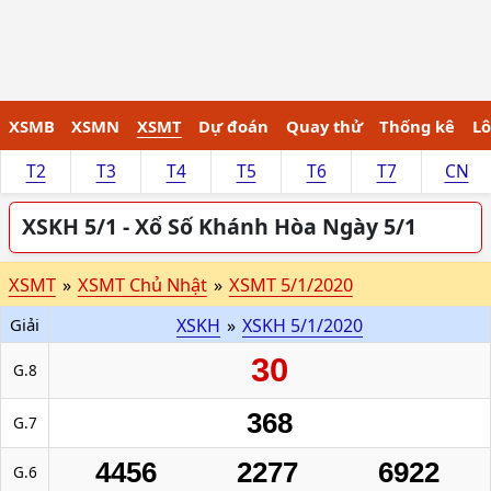
XSMB
XSMN
XSMT
Dự đoán
Quay thử
Thống kê
Lô
T2
T3
T4
T5
T6
T7
CN
XSKH 5/1 - Xổ Số Khánh Hòa Ngày 5/1
XSMT
»
XSMT Chủ Nhật
»
XSMT 5/1/2020
Giải
XSKH
»
XSKH 5/1/2020
30
G.8
368
G.7
4456
2277
6922
G.6