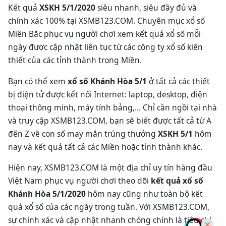
Kết quả
XSKH 5/1/2020
siêu nhanh, siêu đầy đủ và
chính xác 100% tại XSMB123.COM. Chuyên mục xổ số
Miền Bắc phục vụ người chơi xem kết quả xổ số mỗi
ngày được cập nhật liên tục từ các công ty xổ số kiến
thiết của các tỉnh thành trong Miền.
Bạn có thể xem
xổ số Khánh Hòa 5/1
ở tất cả các thiết
bị điện tử được kết nối Internet: laptop, desktop, điện
thoại thông minh, máy tính bảng,… Chỉ cần ngồi tại nhà
và truy cập XSMB123.COM, bạn sẽ biết được tất cả từ A
đến Z về con số may mắn trúng thưởng
XSKH 5/1
hôm
nay và kết quả tất cả các Miền hoặc tỉnh thành khác.
Hiện nay, XSMB123.COM là một địa chỉ uy tín hàng đầu
Việt Nam phục vụ người chơi theo dõi
kết quả xổ số
Khánh Hòa 5/1/2020
hôm nay cũng như toàn bộ kết
quả xổ số của các ngày trong tuần. Với XSMB123.COM,
sự chính xác và cập nhật nhanh chóng chính là tiêu chí