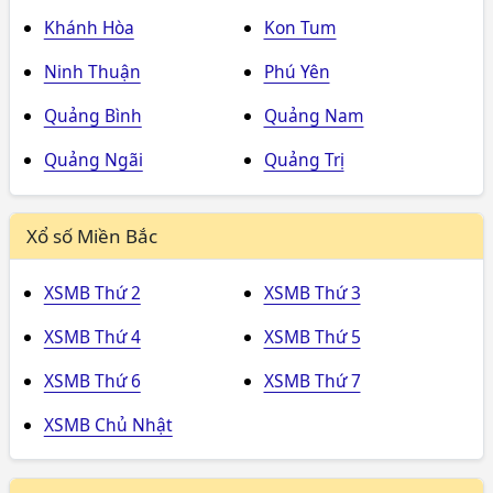
Khánh Hòa
Kon Tum
Ninh Thuận
Phú Yên
Quảng Bình
Quảng Nam
Quảng Ngãi
Quảng Trị
Xổ số Miền Bắc
XSMB Thứ 2
XSMB Thứ 3
XSMB Thứ 4
XSMB Thứ 5
XSMB Thứ 6
XSMB Thứ 7
XSMB Chủ Nhật