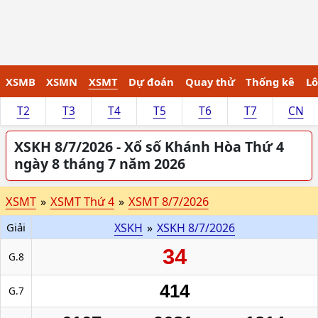
XSMB
XSMN
XSMT
Dự đoán
Quay thử
Thống kê
Lô
T2
T3
T4
T5
T6
T7
CN
XSKH 8/7/2026 - Xổ số Khánh Hòa Thứ 4
ngày 8 tháng 7 năm 2026
XSMT
»
XSMT Thứ 4
»
XSMT 8/7/2026
Giải
XSKH
»
XSKH 8/7/2026
34
G.8
414
G.7