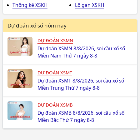
Thống kê XSKH
Lô gan XSKH
Dự đoán xổ số hôm nay
DỰ ĐOÁN XSMN
Dự đoán XSMN 8/8/2026, soi cầu xổ số
Miền Nam Thứ 7 ngày 8-8
DỰ ĐOÁN XSMT
Dự đoán XSMT 8/8/2026, soi cầu xổ số
Miền Trung Thứ 7 ngày 8-8
DỰ ĐOÁN XSMB
Dự đoán XSMB 8/8/2026, soi cầu xổ số
Miền Bắc Thứ 7 ngày 8-8