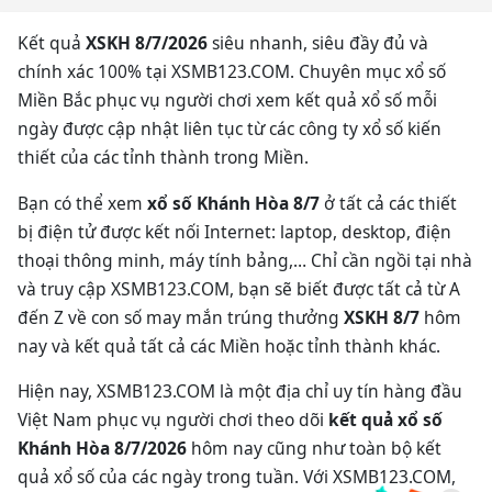
Kết quả
XSKH 8/7/2026
siêu nhanh, siêu đầy đủ và
chính xác 100% tại XSMB123.COM. Chuyên mục xổ số
Miền Bắc phục vụ người chơi xem kết quả xổ số mỗi
ngày được cập nhật liên tục từ các công ty xổ số kiến
thiết của các tỉnh thành trong Miền.
Bạn có thể xem
xổ số Khánh Hòa 8/7
ở tất cả các thiết
bị điện tử được kết nối Internet: laptop, desktop, điện
thoại thông minh, máy tính bảng,… Chỉ cần ngồi tại nhà
và truy cập XSMB123.COM, bạn sẽ biết được tất cả từ A
đến Z về con số may mắn trúng thưởng
XSKH 8/7
hôm
nay và kết quả tất cả các Miền hoặc tỉnh thành khác.
Hiện nay, XSMB123.COM là một địa chỉ uy tín hàng đầu
Việt Nam phục vụ người chơi theo dõi
kết quả xổ số
Khánh Hòa 8/7/2026
hôm nay cũng như toàn bộ kết
quả xổ số của các ngày trong tuần. Với XSMB123.COM,