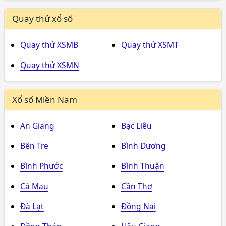
Quay thử xổ số
Quay thử XSMB
Quay thử XSMT
Quay thử XSMN
Xổ số Miền Nam
An Giang
Bạc Liêu
Bến Tre
Bình Dương
Bình Phước
Bình Thuận
Cà Mau
Cần Thơ
Đà Lạt
Đồng Nai