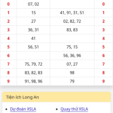
0
07, 02
0
1
15
41, 91, 31, 51
1
2
27
02, 82, 72
2
3
36, 31
83, 83
3
4
41
4
5
56, 51
75, 15
5
6
56, 36, 96
6
7
75, 79, 72
07, 27
7
8
83, 82, 83
98
8
9
91, 98, 96
79
9
Tiện ích Long An
Dự đoán XSLA
Quay thử XSLA