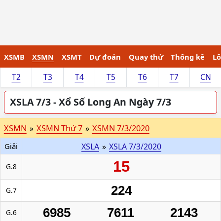
XSMB
XSMN
XSMT
Dự đoán
Quay thử
Thống kê
Lô
T2
T3
T4
T5
T6
T7
CN
XSLA 7/3 - Xổ Số Long An Ngày 7/3
XSMN
»
XSMN Thứ 7
»
XSMN 7/3/2020
Giải
XSLA
»
XSLA 7/3/2020
15
G.8
224
G.7
6985
7611
2143
G.6