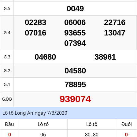
0049
G.5
02283
06006
22716
07016
93655
13047
G.4
07394
04680
38961
G.3
04580
G.2
78895
G.1
939074
G.ĐB
Lô tô Long An ngày 7/3/2020
Đầu
Lô tô
Lô tô
Đuôi
0
06
80, 80
0