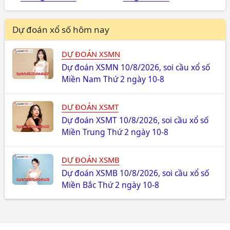
Dự đoán xổ số hôm nay
DỰ ĐOÁN XSMN
Dự đoán XSMN 10/8/2026, soi cầu xổ số
Miền Nam Thứ 2 ngày 10-8
DỰ ĐOÁN XSMT
Dự đoán XSMT 10/8/2026, soi cầu xổ số
Miền Trung Thứ 2 ngày 10-8
DỰ ĐOÁN XSMB
Dự đoán XSMB 10/8/2026, soi cầu xổ số
Miền Bắc Thứ 2 ngày 10-8