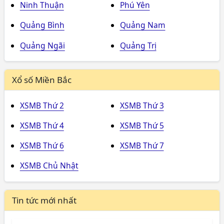
Ninh Thuận
Phú Yên
Quảng Bình
Quảng Nam
Quảng Ngãi
Quảng Trị
Xổ số Miền Bắc
XSMB Thứ 2
XSMB Thứ 3
XSMB Thứ 4
XSMB Thứ 5
XSMB Thứ 6
XSMB Thứ 7
XSMB Chủ Nhật
Tin tức mới nhất