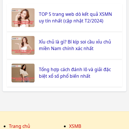
TOP 5 trang web dò kết quả XSMN
uy tín nhất (cập nhật T2/2024)
Xỉu chủ là gì? Bí kíp soi cầu xỉu chủ
miền Nam chính xác nhất
Tổng hợp cách đánh lô và giải đặc
biệt xổ số phổ biến nhất
Trang chủ
XSMB