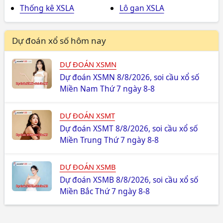
Thống kê XSLA
Lô gan XSLA
Dự đoán xổ số hôm nay
DỰ ĐOÁN XSMN
Dự đoán XSMN 8/8/2026, soi cầu xổ số
Miền Nam Thứ 7 ngày 8-8
DỰ ĐOÁN XSMT
Dự đoán XSMT 8/8/2026, soi cầu xổ số
Miền Trung Thứ 7 ngày 8-8
DỰ ĐOÁN XSMB
Dự đoán XSMB 8/8/2026, soi cầu xổ số
Miền Bắc Thứ 7 ngày 8-8