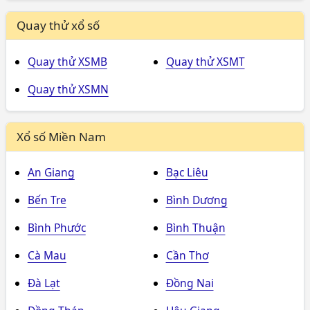
Quay thử xổ số
Quay thử XSMB
Quay thử XSMT
Quay thử XSMN
Xổ số Miền Nam
An Giang
Bạc Liêu
Bến Tre
Bình Dương
Bình Phước
Bình Thuận
Cà Mau
Cần Thơ
Đà Lạt
Đồng Nai