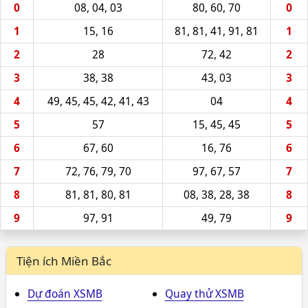
0
08, 04, 03
80, 60, 70
0
1
15, 16
81, 81, 41, 91, 81
1
2
28
72, 42
2
3
38, 38
43, 03
3
4
49, 45, 45, 42, 41, 43
04
4
5
57
15, 45, 45
5
6
67, 60
16, 76
6
7
72, 76, 79, 70
97, 67, 57
7
8
81, 81, 80, 81
08, 38, 28, 38
8
9
97, 91
49, 79
9
Tiện ích Miền Bắc
Dự đoán XSMB
Quay thử XSMB