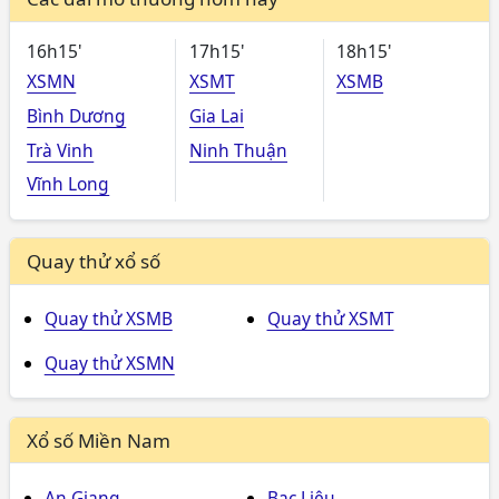
16h15'
17h15'
18h15'
XSMN
XSMT
XSMB
Bình Dương
Gia Lai
Trà Vinh
Ninh Thuận
Vĩnh Long
Quay thử xổ số
Quay thử XSMB
Quay thử XSMT
Quay thử XSMN
Xổ số Miền Nam
An Giang
Bạc Liêu