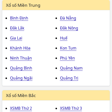
Xổ số Miền Trung
Bình Định
Đà Nẵng
Đắk Lắk
Đắk Nông
Gia Lai
Huế
Khánh Hòa
Kon Tum
Ninh Thuận
Phú Yên
Quảng Bình
Quảng Nam
Quảng Ngãi
Quảng Trị
Xổ số Miền Bắc
XSMB Thứ 2
XSMB Thứ 3