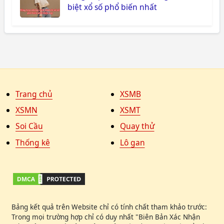
biệt xổ số phổ biến nhất
Trang chủ
XSMB
XSMN
XSMT
Soi Cầu
Quay thử
Thống kê
Lô gan
Bảng kết quả trên Website chỉ có tính chất tham khảo trước:
Trong mọi trường hợp chỉ có duy nhất "Biên Bản Xác Nhận