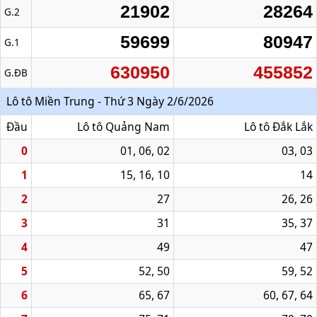
21902
28264
G.2
59699
80947
G.1
630950
455852
G.ĐB
Lô tô Miền Trung - Thứ 3 Ngày 2/6/2026
Đầu
Lô tô Quảng Nam
Lô tô Đắk Lắk
0
01, 06, 02
03, 03
1
15, 16, 10
14
2
27
26, 26
3
31
35, 37
4
49
47
5
52, 50
59, 52
6
65, 67
60, 67, 64