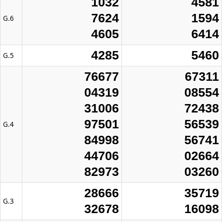
1032
4581
7624
1594
G.6
4605
6414
4285
5460
G.5
76677
67311
04319
08554
31006
72438
97501
56539
G.4
84998
56741
44706
02664
82973
03260
28666
35719
G.3
32678
16098