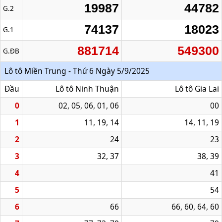
19987
44782
G.2
74137
18023
G.1
881714
549300
G.ĐB
Lô tô Miền Trung - Thứ 6 Ngày 5/9/2025
Đầu
Lô tô Ninh Thuận
Lô tô Gia Lai
0
02, 05, 06, 01, 06
00
1
11, 19, 14
14, 11, 19
2
24
23
3
32, 37
38, 39
4
41
5
54
6
66
66, 60, 64, 60