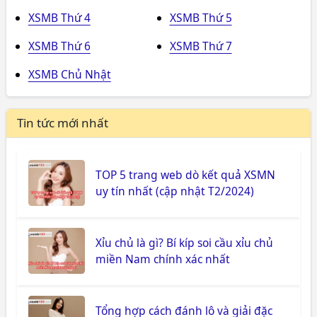
XSMB Thứ 4
XSMB Thứ 5
XSMB Thứ 6
XSMB Thứ 7
XSMB Chủ Nhật
Tin tức mới nhất
TOP 5 trang web dò kết quả XSMN
uy tín nhất (cập nhật T2/2024)
Xỉu chủ là gì? Bí kíp soi cầu xỉu chủ
miền Nam chính xác nhất
Tổng hợp cách đánh lô và giải đặc