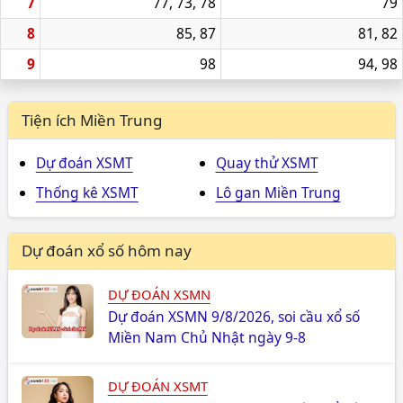
7
77, 73, 78
79
8
85, 87
81, 82
9
98
94, 98
Tiện ích Miền Trung
Dự đoán XSMT
Quay thử XSMT
Thống kê XSMT
Lô gan Miền Trung
Dự đoán xổ số hôm nay
DỰ ĐOÁN XSMN
Dự đoán XSMN 9/8/2026, soi cầu xổ số
Miền Nam Chủ Nhật ngày 9-8
DỰ ĐOÁN XSMT