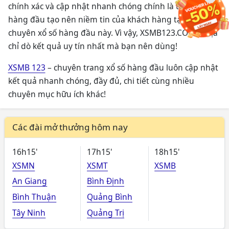
chính xác và cập nhật nhanh chóng chính là tiêu chí
hàng đầu tạo nên niềm tin của khách hàng tại trang
chuyên xổ số hàng đầu này. Vì vậy, XSMB123.COM là địa
chỉ dò kết quả uy tín nhất mà bạn nên dùng!
XSMB 123
– chuyên trang xổ số hàng đầu luôn cập nhật
kết quả nhanh chóng, đầy đủ, chi tiết cùng nhiều
chuyên mục hữu ích khác!
Các đài mở thưởng hôm nay
16h15'
17h15'
18h15'
XSMN
XSMT
XSMB
An Giang
Bình Định
Bình Thuận
Quảng Bình
Tây Ninh
Quảng Trị