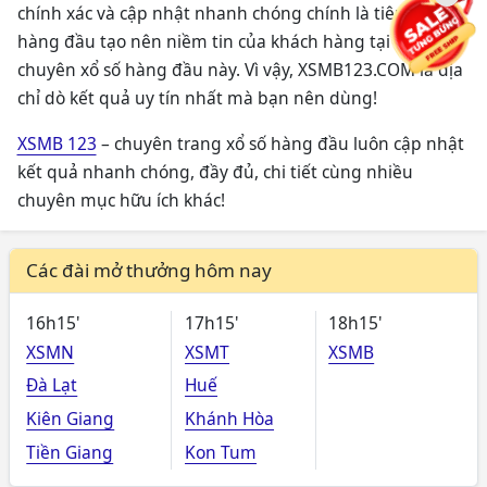
chính xác và cập nhật nhanh chóng chính là tiêu chí
hàng đầu tạo nên niềm tin của khách hàng tại trang
chuyên xổ số hàng đầu này. Vì vậy, XSMB123.COM là địa
chỉ dò kết quả uy tín nhất mà bạn nên dùng!
XSMB 123
– chuyên trang xổ số hàng đầu luôn cập nhật
kết quả nhanh chóng, đầy đủ, chi tiết cùng nhiều
chuyên mục hữu ích khác!
Các đài mở thưởng hôm nay
16h15'
17h15'
18h15'
XSMN
XSMT
XSMB
Đà Lạt
Huế
Kiên Giang
Khánh Hòa
Tiền Giang
Kon Tum