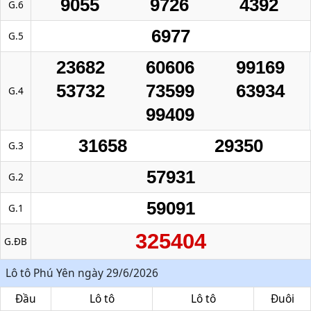
9055
9726
4392
G.6
6977
G.5
23682
60606
99169
53732
73599
63934
G.4
99409
31658
29350
G.3
57931
G.2
59091
G.1
325404
G.ĐB
Lô tô Phú Yên ngày 29/6/2026
Đầu
Lô tô
Lô tô
Đuôi