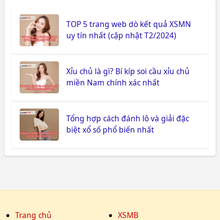
TOP 5 trang web dò kết quả XSMN
uy tín nhất (cập nhật T2/2024)
Xỉu chủ là gì? Bí kíp soi cầu xỉu chủ
miền Nam chính xác nhất
Tổng hợp cách đánh lô và giải đặc
biệt xổ số phổ biến nhất
Trang chủ
XSMB