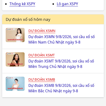
Thống kê XSPY
Lô gan XSPY
Dự đoán xổ số hôm nay
DỰ ĐOÁN XSMN
Dự đoán XSMN 9/8/2026, soi cầu xổ số
Miền Nam Chủ Nhật ngày 9-8
DỰ ĐOÁN XSMT
Dự đoán XSMT 9/8/2026, soi cầu xổ số
Miền Trung Chủ Nhật ngày 9-8
DỰ ĐOÁN XSMB
Dự đoán XSMB 9/8/2026, soi cầu xổ số
Miền Bắc Chủ Nhật ngày 9-8