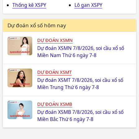
Thống kê XSPY
Lô gan XSPY
Dự đoán xổ số hôm nay
DỰ ĐOÁN XSMN
Dự đoán XSMN 7/8/2026, soi cầu xổ số
Miền Nam Thứ 6 ngày 7-8
DỰ ĐOÁN XSMT
Dự đoán XSMT 7/8/2026, soi cầu xổ số
Miền Trung Thứ 6 ngày 7-8
DỰ ĐOÁN XSMB
Dự đoán XSMB 7/8/2026, soi cầu xổ số
Miền Bắc Thứ 6 ngày 7-8