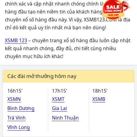
chính xác và cập nhật nhanh chóng chính là tiêu chí
hàng đầu tạo nên niềm tin của khách hàng tại trang
chuyên xổ số hàng đầu này. Vì vậy, XSMB123.COM là địa
chỉ dò kết quả uy tín nhất mà bạn nên dùng!
XSMB 123
– chuyên trang xổ số hàng đầu luôn cập nhật
kết quả nhanh chóng, đầy đủ, chi tiết cùng nhiều
chuyên mục hữu ích khác!
Các đài mở thưởng hôm nay
16h15'
17h15'
18h15'
XSMN
XSMT
XSMB
Bình Dương
Gia Lai
Trà Vinh
Ninh Thuận
Vĩnh Long