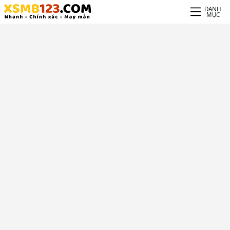
DANH
MỤC