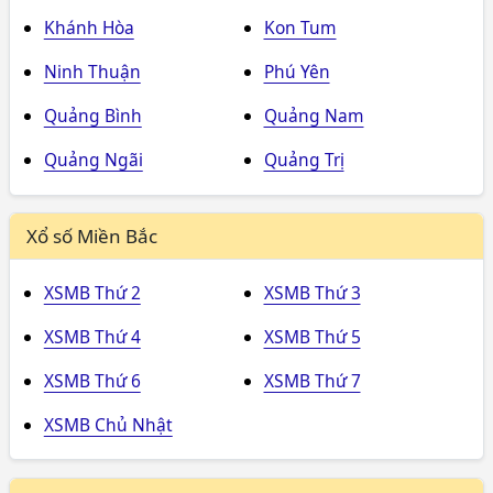
Khánh Hòa
Kon Tum
Ninh Thuận
Phú Yên
Quảng Bình
Quảng Nam
Quảng Ngãi
Quảng Trị
Xổ số Miền Bắc
XSMB Thứ 2
XSMB Thứ 3
XSMB Thứ 4
XSMB Thứ 5
XSMB Thứ 6
XSMB Thứ 7
XSMB Chủ Nhật