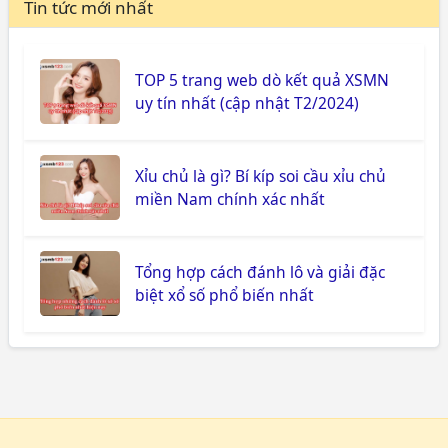
Tin tức mới nhất
TOP 5 trang web dò kết quả XSMN
uy tín nhất (cập nhật T2/2024)
Xỉu chủ là gì? Bí kíp soi cầu xỉu chủ
miền Nam chính xác nhất
Tổng hợp cách đánh lô và giải đặc
biệt xổ số phổ biến nhất