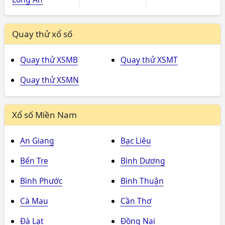
Quay thử xổ số
Quay thử XSMB
Quay thử XSMT
Quay thử XSMN
Xổ số Miền Nam
An Giang
Bạc Liêu
Bến Tre
Bình Dương
Bình Phước
Bình Thuận
Cà Mau
Cần Thơ
Đà Lạt
Đồng Nai