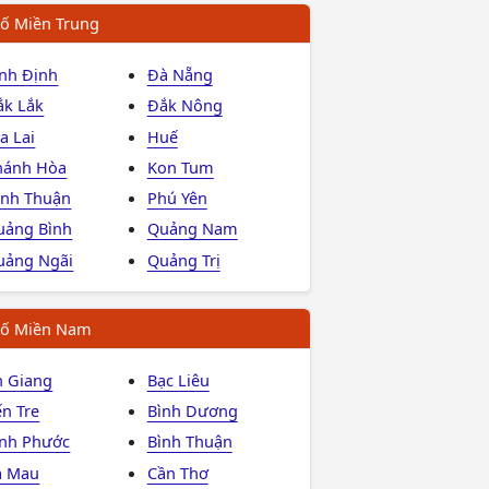
số Miền Trung
ình Định
Đà Nẵng
ắk Lắk
Đắk Nông
a Lai
Huế
hánh Hòa
Kon Tum
inh Thuận
Phú Yên
uảng Bình
Quảng Nam
uảng Ngãi
Quảng Trị
số Miền Nam
n Giang
Bạc Liêu
n Tre
Bình Dương
ình Phước
Bình Thuận
à Mau
Cần Thơ