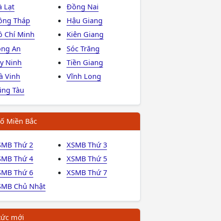
à Lạt
Đồng Nai
ồng Tháp
Hậu Giang
ồ Chí Minh
Kiên Giang
ong An
Sóc Trăng
ây Ninh
Tiền Giang
à Vinh
Vĩnh Long
ũng Tàu
số Miền Bắc
SMB Thứ 2
XSMB Thứ 3
SMB Thứ 4
XSMB Thứ 5
SMB Thứ 6
XSMB Thứ 7
SMB Chủ Nhật
tức mới