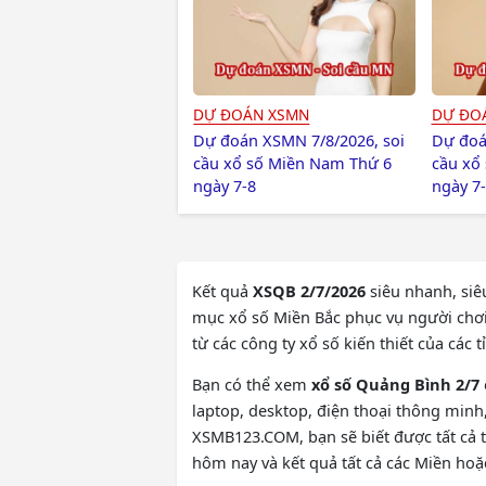
DỰ ĐOÁN XSMN
DỰ ĐO
Dự đoán XSMN 7/8/2026, soi
Dự đoá
cầu xổ số Miền Nam Thứ 6
cầu xổ
ngày 7-8
ngày 7
Kết quả
XSQB 2/7/2026
siêu nhanh, siê
mục xổ số Miền Bắc phục vụ người chơi
từ các công ty xổ số kiến thiết của các 
Bạn có thể xem
xổ số Quảng Bình 2/7
laptop, desktop, điện thoại thông minh,
XSMB123.COM, bạn sẽ biết được tất cả
hôm nay và kết quả tất cả các Miền hoặ