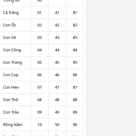
Cá Trắng
01
41
81
Con Ốc
02
42
82
Con Vịt
03
43
83
Con Công
04
44
84
Con Trùng
05
45
85
Con Cọp
06
46
86
Con Heo
07
47
87
Con Thỏ
08
48
88
Con Trâu
09
49
89
Rồng Nằm
10
50
90