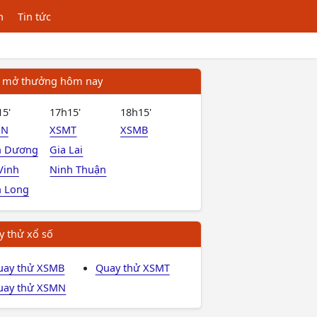
n
Tin tức
h mở thưởng hôm nay
15'
17h15'
18h15'
MN
XSMT
XSMB
h Dương
Gia Lai
Vinh
Ninh Thuận
h Long
y thử xổ số
uay thử XSMB
Quay thử XSMT
uay thử XSMN