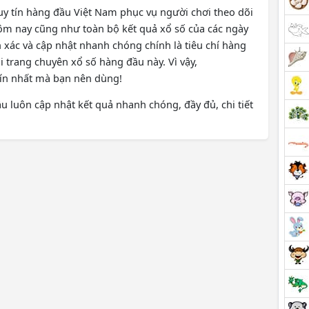
uy tín hàng đầu Việt Nam phục vụ người chơi theo dõi
m nay cũng như toàn bộ kết quả xổ số của các ngày
 xác và cập nhật nhanh chóng chính là tiêu chí hàng
i trang chuyên xổ số hàng đầu này. Vì vậy,
tín nhất mà bạn nên dùng!
u luôn cập nhật kết quả nhanh chóng, đầy đủ, chi tiết