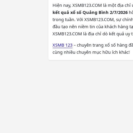
Hiện nay, XSMB123.COM là một địa chỉ 
kết quả xổ số Quảng Bình 2/7/2026
hô
trong tuần. Với XSMB123.COM, sự chính
đầu tạo nên niềm tin của khách hàng tạ
XSMB123.COM là địa chỉ dò kết quả uy 
XSMB 123
– chuyên trang xổ số hàng đầ
cùng nhiều chuyên mục hữu ích khác!