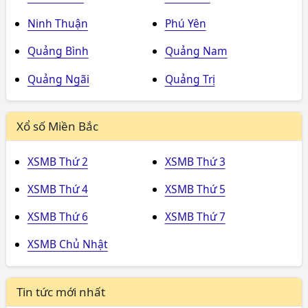
Ninh Thuận
Phú Yên
Quảng Bình
Quảng Nam
Quảng Ngãi
Quảng Trị
Xổ số Miền Bắc
XSMB Thứ 2
XSMB Thứ 3
XSMB Thứ 4
XSMB Thứ 5
XSMB Thứ 6
XSMB Thứ 7
XSMB Chủ Nhật
Tin tức mới nhất