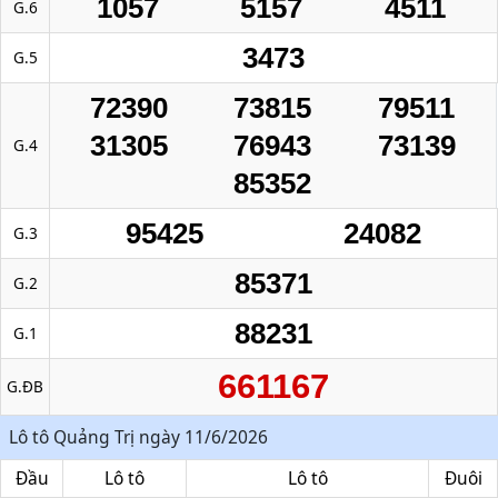
1057
5157
4511
G.6
3473
G.5
72390
73815
79511
31305
76943
73139
G.4
85352
95425
24082
G.3
85371
G.2
88231
G.1
661167
G.ĐB
Lô tô Quảng Trị ngày 11/6/2026
Đầu
Lô tô
Lô tô
Đuôi