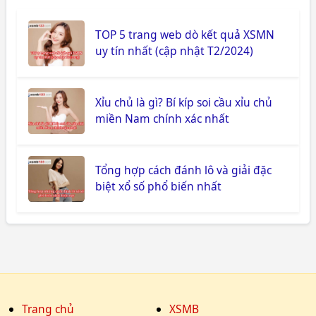
TOP 5 trang web dò kết quả XSMN
uy tín nhất (cập nhật T2/2024)
Xỉu chủ là gì? Bí kíp soi cầu xỉu chủ
miền Nam chính xác nhất
Tổng hợp cách đánh lô và giải đặc
biệt xổ số phổ biến nhất
Trang chủ
XSMB