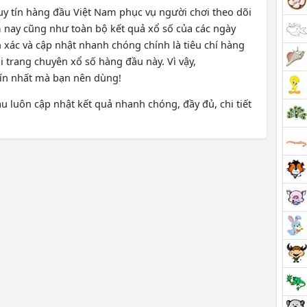
uy tín hàng đầu Việt Nam phục vụ người chơi theo dõi
nay cũng như toàn bộ kết quả xổ số của các ngày
 xác và cập nhật nhanh chóng chính là tiêu chí hàng
i trang chuyên xổ số hàng đầu này. Vì vậy,
tín nhất mà bạn nên dùng!
u luôn cập nhật kết quả nhanh chóng, đầy đủ, chi tiết