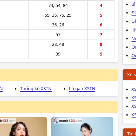
B
74, 54, 84
4
Đ
55, 35, 75, 25
5
Gi
36, 26
6
K
57
7
N
28, 48
8
Q
09
9
Q
Xổ 
TN
Thống kê XSTN
Lô gan XSTN
X
X
X
X
Tin 