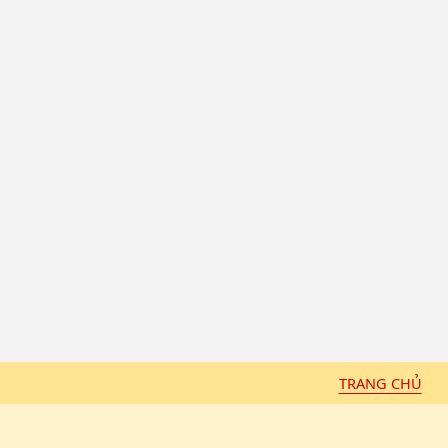
TRANG CHỦ