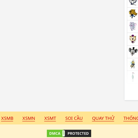
XSMB
XSMN
XSMT
SOI CẦU
QUAY THỬ
THỐNG