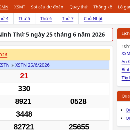
SMN
XSMT
Soi cầu dự đoán
Quay thử
Thống kê
Lô ga
hứ 4
Thứ 5
Thứ 6
Thứ 7
Chủ Nhật
Lịc
 Ninh Thứ 5 ngày 25 tháng 6 năm 2026
16h
XS
026
An 
XSTN
»
XSTN 25/6/2026
Bìn
21
Tây
330
Qua
8921
0528
Q
3448
Q
82721
25655