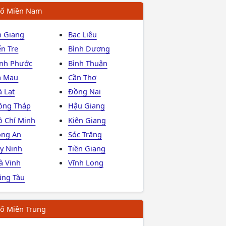
số Miền Nam
n Giang
Bạc Liêu
n Tre
Bình Dương
ình Phước
Bình Thuận
à Mau
Cần Thơ
à Lạt
Đồng Nai
ồng Tháp
Hậu Giang
ồ Chí Minh
Kiên Giang
ong An
Sóc Trăng
ây Ninh
Tiền Giang
à Vinh
Vĩnh Long
ũng Tàu
số Miền Trung