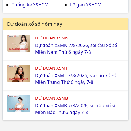
Thống kê XSHCM
Lô gan XSHCM
Dự đoán xổ số hôm nay
DỰ ĐOÁN XSMN
Dự đoán XSMN 7/8/2026, soi cầu xổ số
Miền Nam Thứ 6 ngày 7-8
DỰ ĐOÁN XSMT
Dự đoán XSMT 7/8/2026, soi cầu xổ số
Miền Trung Thứ 6 ngày 7-8
DỰ ĐOÁN XSMB
Dự đoán XSMB 7/8/2026, soi cầu xổ số
Miền Bắc Thứ 6 ngày 7-8