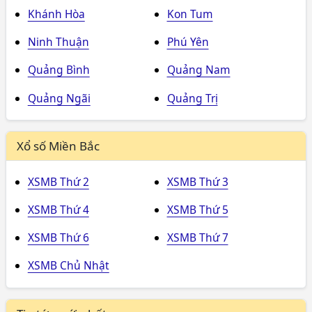
Khánh Hòa
Kon Tum
Ninh Thuận
Phú Yên
Quảng Bình
Quảng Nam
Quảng Ngãi
Quảng Trị
Xổ số Miền Bắc
XSMB Thứ 2
XSMB Thứ 3
XSMB Thứ 4
XSMB Thứ 5
XSMB Thứ 6
XSMB Thứ 7
XSMB Chủ Nhật