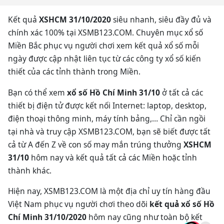
Kết quả
XSHCM 31/10/2020
siêu nhanh, siêu đầy đủ và
chính xác 100% tại XSMB123.COM. Chuyên mục xổ số
Miền Bắc phục vụ người chơi xem kết quả xổ số mỗi
ngày được cập nhật liên tục từ các công ty xổ số kiến
thiết của các tỉnh thành trong Miền.
Bạn có thể xem
xổ số Hồ Chí Minh 31/10
ở tất cả các
thiết bị điện tử được kết nối Internet: laptop, desktop,
điện thoại thông minh, máy tính bảng,… Chỉ cần ngồi
tại nhà và truy cập XSMB123.COM, bạn sẽ biết được tất
cả từ A đến Z về con số may mắn trúng thưởng
XSHCM
31/10
hôm nay và kết quả tất cả các Miền hoặc tỉnh
thành khác.
Hiện nay, XSMB123.COM là một địa chỉ uy tín hàng đầu
Việt Nam phục vụ người chơi theo dõi
kết quả xổ số Hồ
Chí Minh 31/10/2020
hôm nay cũng như toàn bộ kết