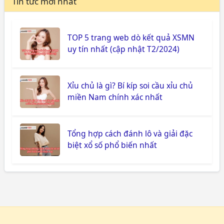
Tin tức mới nhất
TOP 5 trang web dò kết quả XSMN
uy tín nhất (cập nhật T2/2024)
Xỉu chủ là gì? Bí kíp soi cầu xỉu chủ
miền Nam chính xác nhất
Tổng hợp cách đánh lô và giải đặc
biệt xổ số phổ biến nhất