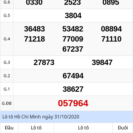
0330
2523
0895
G.6
3804
G.5
36483
53482
08894
71218
77009
71110
G.4
67237
27873
39847
G.3
67494
G.2
38627
G.1
057964
G.ĐB
Lô tô Hồ Chí Minh ngày 31/10/2020
Đầu
Lô tô
Lô tô
Đuôi