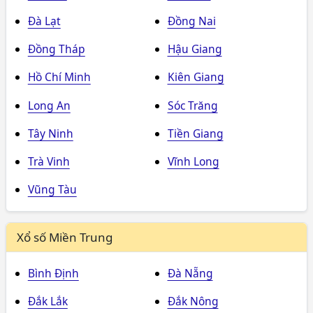
Đà Lạt
Đồng Nai
Đồng Tháp
Hậu Giang
Hồ Chí Minh
Kiên Giang
Long An
Sóc Trăng
Tây Ninh
Tiền Giang
Trà Vinh
Vĩnh Long
Vũng Tàu
Xổ số Miền Trung
Bình Định
Đà Nẵng
Đắk Lắk
Đắk Nông