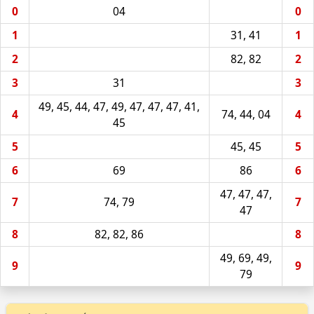
0
04
0
1
31, 41
1
2
82, 82
2
3
31
3
49, 45, 44, 47, 49, 47, 47, 47, 41,
4
74, 44, 04
4
45
5
45, 45
5
6
69
86
6
47, 47, 47,
7
74, 79
7
47
8
82, 82, 86
8
49, 69, 49,
9
9
79