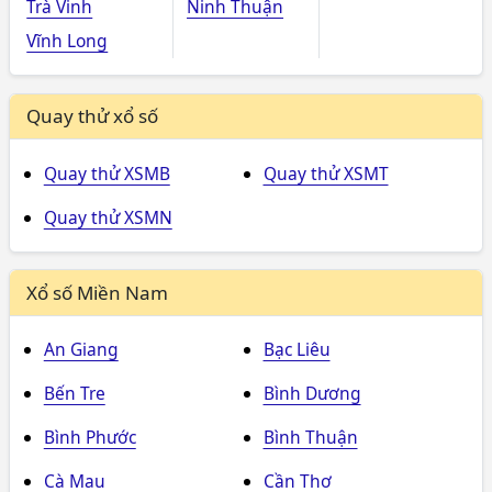
Trà Vinh
Ninh Thuận
Vĩnh Long
Quay thử xổ số
Quay thử XSMB
Quay thử XSMT
Quay thử XSMN
Xổ số Miền Nam
An Giang
Bạc Liêu
Bến Tre
Bình Dương
Bình Phước
Bình Thuận
Cà Mau
Cần Thơ