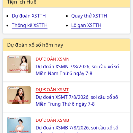
Tiện ích Huế
Dự đoán XSTTH
Quay thử XSTTH
Thống kê XSTTH
Lô gan XSTTH
Dự đoán xổ số hôm nay
DỰ ĐOÁN XSMN
Dự đoán XSMN 7/8/2026, soi cầu xổ số
Miền Nam Thứ 6 ngày 7-8
DỰ ĐOÁN XSMT
Dự đoán XSMT 7/8/2026, soi cầu xổ số
Miền Trung Thứ 6 ngày 7-8
DỰ ĐOÁN XSMB
Dự đoán XSMB 7/8/2026, soi cầu xổ số