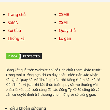
Trang chủ
XSMB
XSMN
XSMT
Soi Cầu
Quay thử
Thống kê
Lô gan
Bảng kết quả trên Website chỉ có tính chất tham khảo trước:
Trong mọi trường hợp chỉ có duy nhất "Biên Bản Xác Nhận
Kết Quả Quay Số Mở Thưởng" của Hội Đồng Giám Sát Xổ Số
Kiến Thiết ký (sau khi kết thúc buổi quay số mở thưởng vài
phút) là kết quả cuối cùng để các Công Ty Xổ Số công bố và
căn cứ quyết định trả thưởng cho những vé số trúng giải.
Điều khoản sử dụng