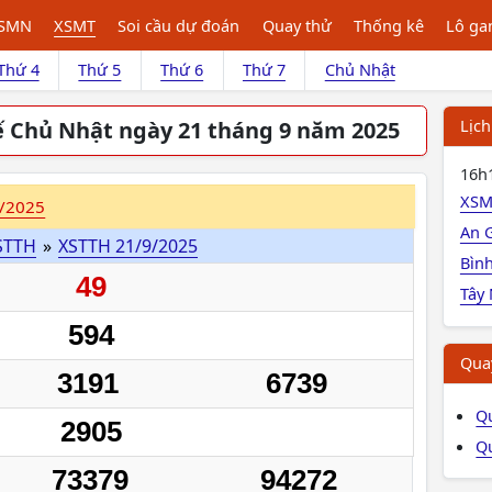
SMN
XSMT
Soi cầu dự đoán
Quay thử
Thống kê
Lô ga
Thứ 4
Thứ 5
Thứ 6
Thứ 7
Chủ Nhật
Lịc
uế Chủ Nhật ngày 21 tháng 9 năm 2025
16h
XS
/2025
An 
STTH
»
XSTTH 21/9/2025
Bìn
49
Tây
594
Qua
3191
6739
Q
2905
Q
73379
94272