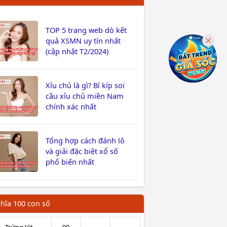
TOP 5 trang web dò kết
quả XSMN uy tín nhất
(cập nhật T2/2024)
Xỉu chủ là gì? Bí kíp soi
cầu xỉu chủ miền Nam
chính xác nhất
Tổng hợp cách đánh lô
và giải đặc biệt xổ số
phổ biến nhất
hĩa 100 con số
Trứng Vịt
00