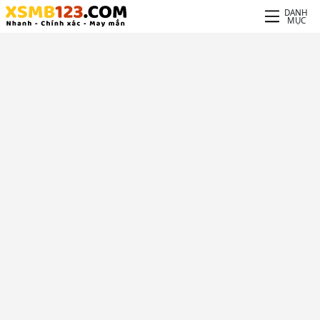
DANH
MỤC