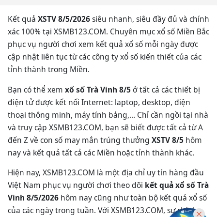
Kết quả
XSTV 8/5/2026
siêu nhanh, siêu đầy đủ và chính
xác 100% tại XSMB123.COM. Chuyên mục xổ số Miền Bắc
phục vụ người chơi xem kết quả xổ số mỗi ngày được
cập nhật liên tục từ các công ty xổ số kiến thiết của các
tỉnh thành trong Miền.
Bạn có thể xem
xổ số Trà Vinh 8/5
ở tất cả các thiết bị
điện tử được kết nối Internet: laptop, desktop, điện
thoại thông minh, máy tính bảng,… Chỉ cần ngồi tại nhà
và truy cập XSMB123.COM, bạn sẽ biết được tất cả từ A
đến Z về con số may mắn trúng thưởng
XSTV 8/5
hôm
nay và kết quả tất cả các Miền hoặc tỉnh thành khác.
Hiện nay, XSMB123.COM là một địa chỉ uy tín hàng đầu
Việt Nam phục vụ người chơi theo dõi
kết quả xổ số Trà
Vinh 8/5/2026
hôm nay cũng như toàn bộ kết quả xổ số
của các ngày trong tuần. Với XSMB123.COM, sự chính