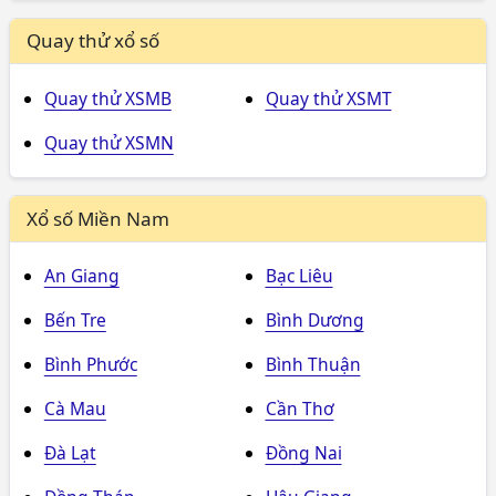
Quay thử xổ số
Quay thử XSMB
Quay thử XSMT
Quay thử XSMN
Xổ số Miền Nam
An Giang
Bạc Liêu
Bến Tre
Bình Dương
Bình Phước
Bình Thuận
Cà Mau
Cần Thơ
Đà Lạt
Đồng Nai