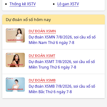
Thống kê XSTV
Lô gan XSTV
Dự đoán xổ số hôm nay
DỰ ĐOÁN XSMN
Dự đoán XSMN 7/8/2026, soi cầu xổ số
Miền Nam Thứ 6 ngày 7-8
DỰ ĐOÁN XSMT
Dự đoán XSMT 7/8/2026, soi cầu xổ số
Miền Trung Thứ 6 ngày 7-8
DỰ ĐOÁN XSMB
Dự đoán XSMB 7/8/2026, soi cầu xổ số
Miền Bắc Thứ 6 ngày 7-8