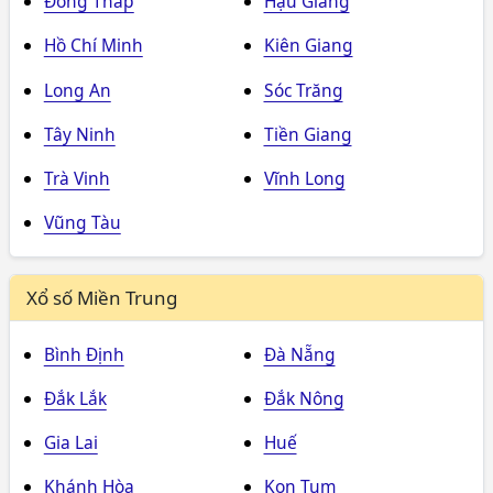
Đồng Tháp
Hậu Giang
Hồ Chí Minh
Kiên Giang
Long An
Sóc Trăng
Tây Ninh
Tiền Giang
Trà Vinh
Vĩnh Long
Vũng Tàu
Xổ số Miền Trung
Bình Định
Đà Nẵng
Đắk Lắk
Đắk Nông
Gia Lai
Huế
Khánh Hòa
Kon Tum