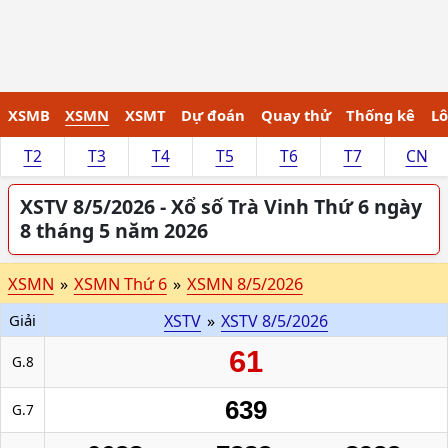
XSMB
XSMN
XSMT
Dự đoán
Quay thử
Thống kê
Lô
T2
T3
T4
T5
T6
T7
CN
XSTV 8/5/2026 - Xổ số Trà Vinh Thứ 6 ngày
8 tháng 5 năm 2026
XSMN
»
XSMN Thứ 6
»
XSMN 8/5/2026
Giải
XSTV
»
XSTV 8/5/2026
61
G.8
639
G.7