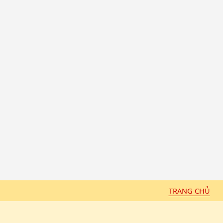
TRANG CHỦ