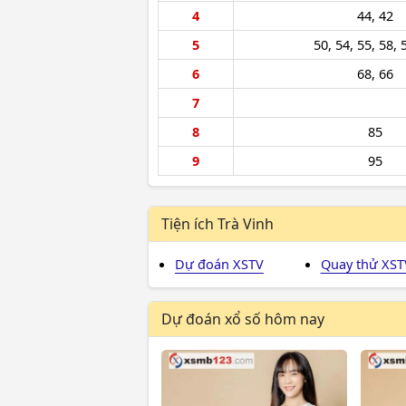
4
44, 42
5
50, 54, 55, 58, 
6
68, 66
7
8
85
9
95
Tiện ích Trà Vinh
Dự đoán XSTV
Quay thử XST
Dự đoán xổ số hôm nay