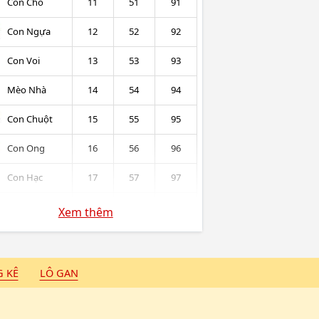
Con Chó
11
51
91
Con Ngựa
12
52
92
Con Voi
13
53
93
Mèo Nhà
14
54
94
Con Chuột
15
55
95
Con Ong
16
56
96
Con Hạc
17
57
97
Mèo Rừng
18
58
98
Xem thêm
Con Bướm
19
59
99
Con Rết
19
60
 KÊ
LÔ GAN
Cô Gái
21
61