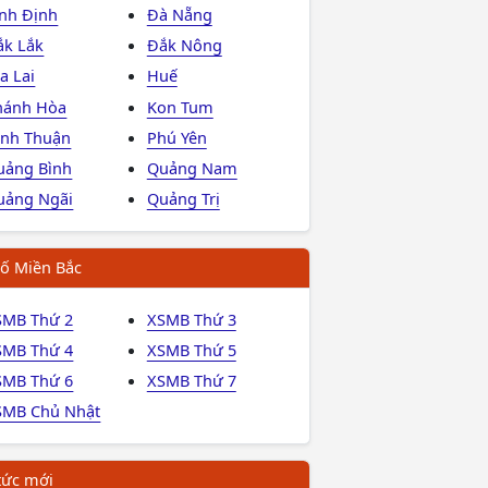
ình Định
Đà Nẵng
ắk Lắk
Đắk Nông
a Lai
Huế
hánh Hòa
Kon Tum
inh Thuận
Phú Yên
uảng Bình
Quảng Nam
uảng Ngãi
Quảng Trị
số Miền Bắc
SMB Thứ 2
XSMB Thứ 3
SMB Thứ 4
XSMB Thứ 5
SMB Thứ 6
XSMB Thứ 7
SMB Chủ Nhật
tức mới