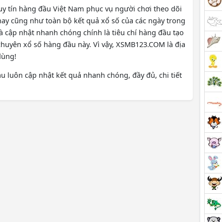
uy tín hàng đầu Việt Nam phục vụ người chơi theo dõi
y cũng như toàn bộ kết quả xổ số của các ngày trong
à cập nhật nhanh chóng chính là tiêu chí hàng đầu tạo
chuyên xổ số hàng đầu này. Vì vậy, XSMB123.COM là địa
dùng!
u luôn cập nhật kết quả nhanh chóng, đầy đủ, chi tiết