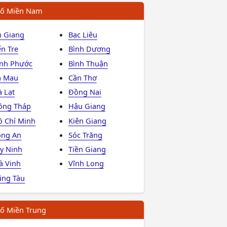
số Miền Nam
n Giang
Bạc Liêu
n Tre
Bình Dương
ình Phước
Bình Thuận
à Mau
Cần Thơ
à Lạt
Đồng Nai
ồng Tháp
Hậu Giang
ồ Chí Minh
Kiên Giang
ong An
Sóc Trăng
ây Ninh
Tiền Giang
à Vinh
Vĩnh Long
ũng Tàu
số Miền Trung