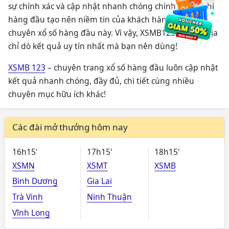
sự chính xác và cập nhật nhanh chóng chính là tiêu chí
hàng đầu tạo nên niềm tin của khách hàng tại trang
chuyên xổ số hàng đầu này. Vì vậy, XSMB123.COM là địa
chỉ dò kết quả uy tín nhất mà bạn nên dùng!
XSMB 123
– chuyên trang xổ số hàng đầu luôn cập nhật
kết quả nhanh chóng, đầy đủ, chi tiết cùng nhiều
chuyên mục hữu ích khác!
Các đài mở thưởng hôm nay
16h15'
17h15'
18h15'
XSMN
XSMT
XSMB
Bình Dương
Gia Lai
Trà Vinh
Ninh Thuận
Vĩnh Long