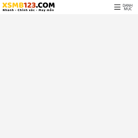
DANH
MỤC