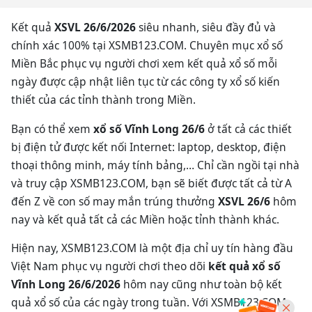
Kết quả
XSVL 26/6/2026
siêu nhanh, siêu đầy đủ và
chính xác 100% tại XSMB123.COM. Chuyên mục xổ số
Miền Bắc phục vụ người chơi xem kết quả xổ số mỗi
ngày được cập nhật liên tục từ các công ty xổ số kiến
thiết của các tỉnh thành trong Miền.
Bạn có thể xem
xổ số Vĩnh Long 26/6
ở tất cả các thiết
bị điện tử được kết nối Internet: laptop, desktop, điện
thoại thông minh, máy tính bảng,… Chỉ cần ngồi tại nhà
và truy cập XSMB123.COM, bạn sẽ biết được tất cả từ A
đến Z về con số may mắn trúng thưởng
XSVL 26/6
hôm
nay và kết quả tất cả các Miền hoặc tỉnh thành khác.
Hiện nay, XSMB123.COM là một địa chỉ uy tín hàng đầu
Việt Nam phục vụ người chơi theo dõi
kết quả xổ số
Vĩnh Long 26/6/2026
hôm nay cũng như toàn bộ kết
quả xổ số của các ngày trong tuần. Với XSMB123.COM,