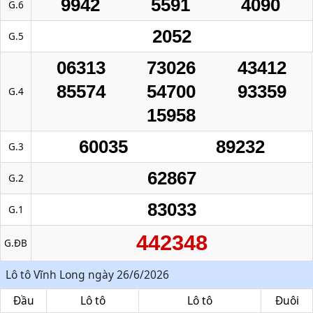
9942
5591
4090
G.6
2052
G.5
06313
73026
43412
85574
54700
93359
G.4
15958
60035
89232
G.3
62867
G.2
83033
G.1
442348
G.ĐB
Lô tô Vĩnh Long ngày 26/6/2026
Đầu
Lô tô
Lô tô
Đuôi