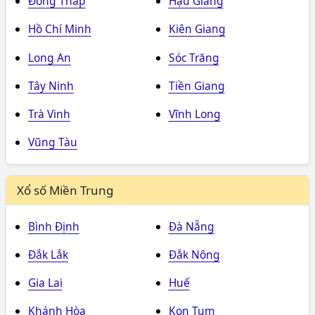
Đồng Tháp
Hậu Giang
Hồ Chí Minh
Kiên Giang
Long An
Sóc Trăng
Tây Ninh
Tiền Giang
Trà Vinh
Vĩnh Long
Vũng Tàu
Xổ số Miền Trung
Bình Định
Đà Nẵng
Đắk Lắk
Đắk Nông
Gia Lai
Huế
Khánh Hòa
Kon Tum