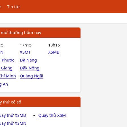
n
Tin tức
h mở thưởng hôm nay
15'
17h15'
18h15'
MN
XSMT
XSMB
h Phước
Đà Nẵng
 Giang
Đắk Nông
Chí Minh
Quảng Ngãi
g An
y thử xổ số
uay thử XSMB
Quay thử XSMT
uay thử XSMN