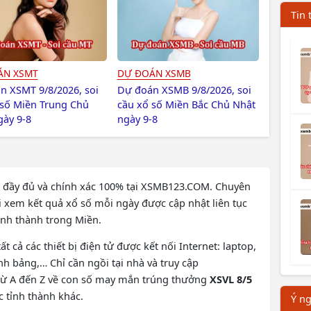
Tin 
ÁN XSMT
DỰ ĐOÁN XSMB
n XSMT 9/8/2026, soi
Dự đoán XSMB 9/8/2026, soi
 số Miền Trung Chủ
cầu xổ số Miền Bắc Chủ Nhật
gày 9-8
ngày 9-8
u đầy đủ và chính xác 100% tại XSMB123.COM. Chuyên
 xem kết quả xổ số mỗi ngày được cập nhật liên tục
tỉnh thành trong Miền.
ất cả các thiết bị điện tử được kết nối Internet: laptop,
nh bảng,… Chỉ cần ngồi tại nhà và truy cập
 từ A đến Z về con số may mắn trúng thưởng
XSVL 8/5
c tỉnh thành khác.
Ý ng