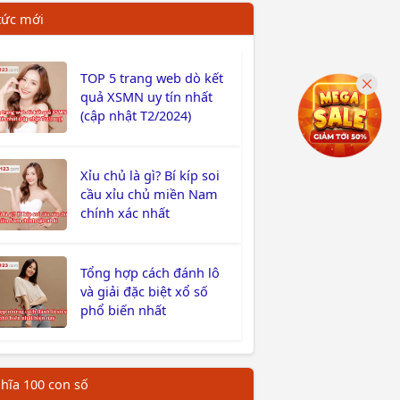
tức mới
TOP 5 trang web dò kết
quả XSMN uy tín nhất
(cập nhật T2/2024)
Xỉu chủ là gì? Bí kíp soi
cầu xỉu chủ miền Nam
chính xác nhất
Tổng hợp cách đánh lô
và giải đặc biệt xổ số
phổ biến nhất
hĩa 100 con số