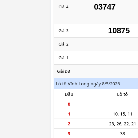
03747
Giải 4
10875
Giải 3
Giải 2
Giải 1
Giải ĐB
Lô tô Vĩnh Long ngày 8/5/2026
Đầu
Lô tô
0
1
10, 15, 11
2
23, 26, 22, 21
3
33