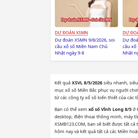
DỰ ĐOÁN XSMN
DỰ ĐO
Dự đoán XSMN 9/8/2026, soi
Dự đoá
cầu xổ số Miền Nam Chủ
cầu xổ
Nhật ngày 9-8
Nhật n
Kết quả
XSVL 8/5/2026
siêu nhanh, siê
mục xổ số Miền Bắc phục vụ người chơi
từ các công ty xổ số kiến thiết của các 
Bạn có thể xem
xổ số Vĩnh Long 8/5
ở t
desktop, điện thoại thông minh, máy tí
XSMB123.COM, bạn sẽ biết được tất cả
hôm nay và kết quả tất cả các Miền hoặ