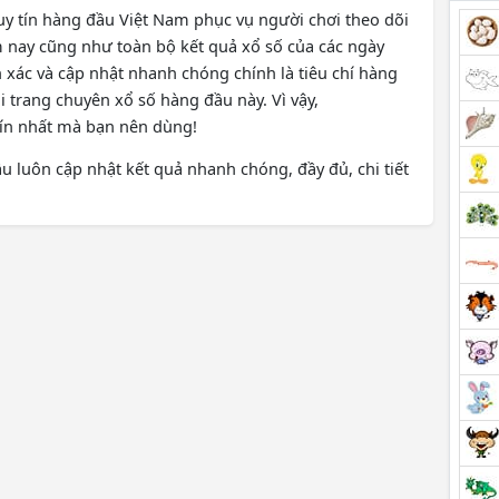
uy tín hàng đầu Việt Nam phục vụ người chơi theo dõi
nay cũng như toàn bộ kết quả xổ số của các ngày
 xác và cập nhật nhanh chóng chính là tiêu chí hàng
i trang chuyên xổ số hàng đầu này. Vì vậy,
tín nhất mà bạn nên dùng!
u luôn cập nhật kết quả nhanh chóng, đầy đủ, chi tiết