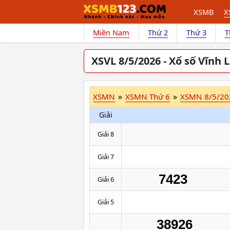
XSMB
X
Miền Nam
Thứ 2
Thứ 3
T
XSVL 8/5/2026 - Xổ số Vĩnh
»
»
XSMN
XSMN Thứ 6
XSMN 8/5/20
Giải
Giải 8
Giải 7
7423
Giải 6
Giải 5
38926