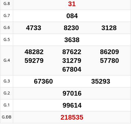
31
G.8
084
G.7
4733
8230
3128
G.6
3638
G.5
48282
87622
86209
59279
31279
57780
G.4
67804
67360
35293
G.3
97016
G.2
99614
G.1
218535
G.ĐB