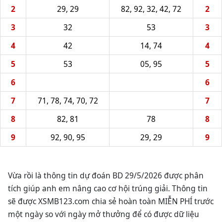
2
29, 29
82, 92, 32, 42, 72
2
3
32
53
3
4
42
14, 74
4
5
53
05, 95
5
6
6
7
71, 78, 74, 70, 72
7
8
82, 81
78
8
9
92, 90, 95
29, 29
9
Vừa rồi là thông tin dự đoán BD 29/5/2026 được phân
tích giúp anh em nâng cao cơ hội trúng giải. Thông tin
sẽ được XSMB123.com chia sẻ hoàn toàn MIỄN PHÍ trước
một ngày so với ngày mở thưởng để có được dữ liệu