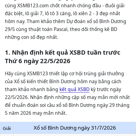
cùng XSMB123.com chốt nhanh chóng đầu - đuôi giải
đặc biệt, lô giải 7, lô tô 3 càng, lô xiên 2 - 3 đẹp nhất
hôm nay. Tham khảo thêm Dự đoán xổ số Bình Dương
29/5 cùng thuật toán Pascal, theo dõi thống kê BD
những con số đẹp nhất.
1. Nhận định kết quả XSBD tuần trước
Thứ 6 ngày 22/5/2026
Hãy cùng XSMB123 thiết lập cơ hội trúng giải thưởng
của Xổ số kiến thiết Bình Dương hôm nay bằng cách
tham khảo nhanh bảng
kết quả XSBD
kỳ trước ngày
22/5/2026. Nhận định những cặp số may mắn mới nhất
để chuẩn đoán soi cầu xổ số Bình Dương ngày 29 tháng
5 năm 2026 may mắn nhất.
Xổ số Bình Dương ngày 31/7/2026
Giải