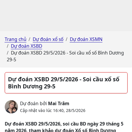
Trang chủ
Dự đoán xổ số
Dự đoán XSMN
Dự đoán XSBD
Dự đoán XSBD 29/5/2026 - Soi cầu xổ số Bình Dương
29-5
Dự đoán XSBD 29/5/2026 - Soi cầu xổ số
Bình Dương 29-5
Dự đoán bởi
Mai Trâm
Cập nhật vào lúc 16:40, 28/5/2026
Dự đoán XSBD 29/5/2026, soi cầu BD ngày 29 tháng 5
năm 2026, tham khảo dự đoán Xổ số Bình Dương