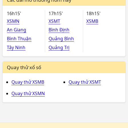
16h15'
17h15'
18h15'
XSMN
XSMT
XSMB
An Giang
Bình Định
Bình Thuận
Quảng Bình
Tây Ninh
Quảng Trị
Quay thử xổ số
Quay thử XSMB
Quay thử XSMT
Quay thử XSMN