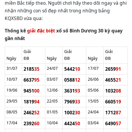
miền Bắc tiếp theo. Người chơi hãy theo dõi ngay và ghi
nhận những con số đẹp nhất trong những bảng
KQXSBD vừa qua:
Thống kê
giải đặc biệt
xổ số Bình Dương 30 kỳ quay
gần nhất
Giải
Giải
Giải
Ngày
ĐB
Ngày
ĐB
Ngày
ĐB
31/07
2185
35
24/07
5442
10
17/07
2659
91
10/07
6637
95
03/07
0588
12
26/06
4655
21
19/06
9451
00
12/06
3631
93
05/06
1032
08
29/05
1819
94
22/05
7969
33
15/05
6605
19
08/05
2462
52
01/05
1002
30
24/04
1712
87
17/04
2392
60
10/04
4424
50
03/04
6490
57