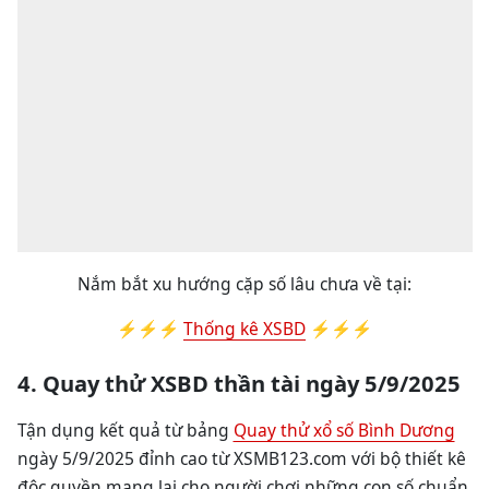
Nắm bắt xu hướng cặp số lâu chưa về tại:
⚡⚡⚡
Thống kê XSBD
⚡⚡⚡
4. Quay thử XSBD thần tài ngày 5/9/2025
Tận dụng kết quả từ bảng
Quay thử xổ số Bình Dương
ngày 5/9/2025 đỉnh cao từ XSMB123.com với bộ thiết kê
độc quyền mang lại cho người chơi những con số chuẩn