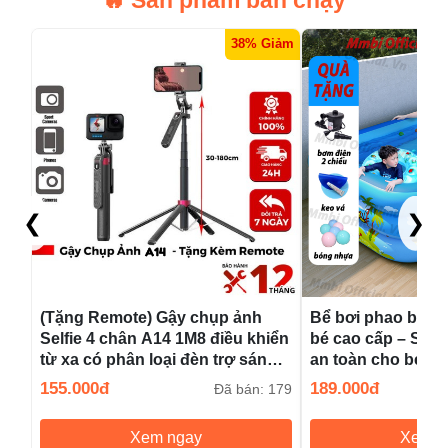
38% Giảm
❮
❯
(Tặng Remote) Gậy chụp ảnh
Bể bơi phao bơm 
Selfie 4 chân A14 1M8 điều khiển
bé cao cấp – Siêu
từ xa có phân loại đèn trợ sáng
an toàn cho bé, gi
Tripod chụp ảnh SPO1
rãi
155.000đ
189.000đ
Đã bán: 179
Xem ngay
Xem n