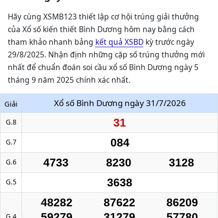
Hãy cùng XSMB123 thiết lập cơ hội trúng giải thưởng
của Xổ số kiến thiết Bình Dương hôm nay bằng cách
tham khảo nhanh bảng
kết quả XSBD
kỳ trước ngày
29/8/2025. Nhận định những cặp số trúng thưởng mới
nhất để chuẩn đoán soi cầu xổ số Bình Dương ngày 5
tháng 9 năm 2025 chính xác nhất.
Xổ số Bình Dương ngày 31/7/2026
Giải
31
G.8
084
G.7
4733
8230
3128
G.6
3638
G.5
48282
87622
86209
59279
31279
57780
G.4