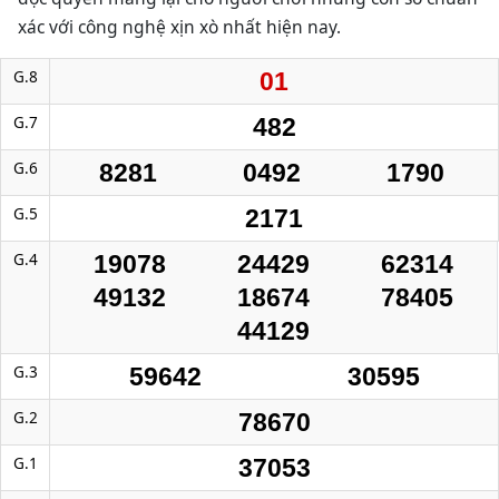
xác với công nghệ xịn xò nhất hiện nay.
G.8
01
G.7
482
G.6
8281
0492
1790
G.5
2171
G.4
19078
24429
62314
49132
18674
78405
44129
G.3
59642
30595
G.2
78670
G.1
37053