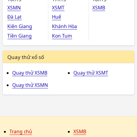
XSMN
XSMT
XSMB
Đà Lạt
Huế
Kiên Giang
Khánh Hòa
Tiền Giang
Kon Tum
Quay thử xổ số
Quay thử XSMB
Quay thử XSMT
Quay thử XSMN
Trang chủ
XSMB