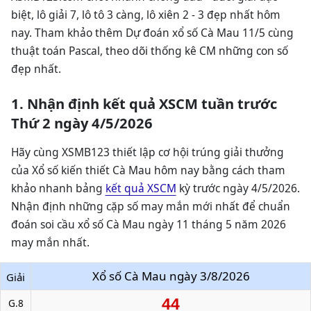
biệt, lô giải 7, lô tô 3 càng, lô xiên 2 - 3 đẹp nhất hôm
nay. Tham khảo thêm Dự đoán xổ số Cà Mau 11/5 cùng
thuật toán Pascal, theo dõi thống kê CM những con số
đẹp nhất.
1. Nhận định kết quả XSCM tuần trước
Thứ 2 ngày 4/5/2026
Hãy cùng XSMB123 thiết lập cơ hội trúng giải thưởng
của Xổ số kiến thiết Cà Mau hôm nay bằng cách tham
khảo nhanh bảng
kết quả XSCM
kỳ trước ngày 4/5/2026.
Nhận định những cặp số may mắn mới nhất để chuẩn
đoán soi cầu xổ số Cà Mau ngày 11 tháng 5 năm 2026
may mắn nhất.
Xổ số Cà Mau ngày 3/8/2026
Giải
44
G.8