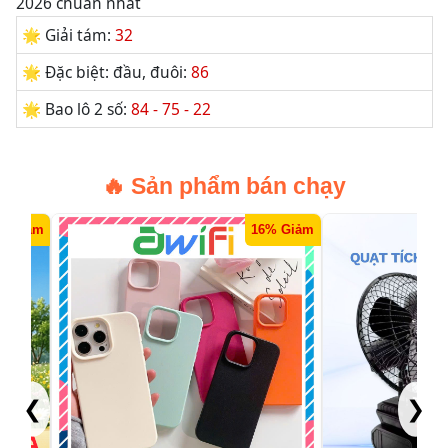
2026 chuẩn nhất
🌟 Giải tám:
32
🌟 Đặc biệt: đầu, đuôi:
86
🌟 Bao lô 2 số:
84 - 75 - 22
🔥 Sản phẩm bán chạy
% Giảm
16% Giảm
❮
❯