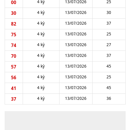
00
4 kỳ
13/07/2026
25
30
4 kỳ
13/07/2026
30
82
4 kỳ
13/07/2026
37
75
4 kỳ
13/07/2026
25
74
4 kỳ
13/07/2026
27
70
4 kỳ
13/07/2026
37
57
4 kỳ
13/07/2026
45
56
4 kỳ
13/07/2026
25
41
4 kỳ
13/07/2026
45
37
4 kỳ
13/07/2026
36