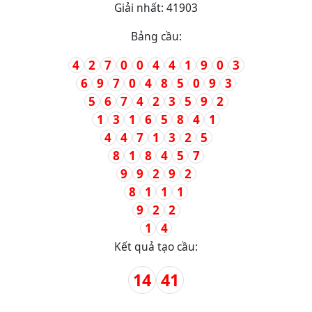
Giải nhất:
41903
Bảng cầu:
4
2
7
0
0
4
4
1
9
0
3
6
9
7
0
4
8
5
0
9
3
5
6
7
4
2
3
5
9
2
1
3
1
6
5
8
4
1
4
4
7
1
3
2
5
8
1
8
4
5
7
9
9
2
9
2
8
1
1
1
9
2
2
1
4
Kết quả tạo cầu:
14
41