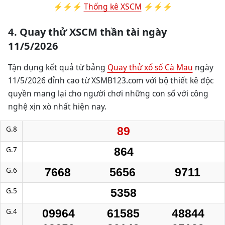
⚡⚡⚡
Thống kê XSCM
⚡⚡⚡
4. Quay thử XSCM thần tài ngày
11/5/2026
Tận dụng kết quả từ bảng
Quay thử xổ số Cà Mau
ngày
11/5/2026 đỉnh cao từ XSMB123.com với bộ thiết kê độc
quyền mang lại cho người chơi những con số với công
nghệ xịn xò nhất hiện nay.
G.8
89
G.7
864
G.6
7668
5656
9711
G.5
5358
G.4
09964
61585
48844