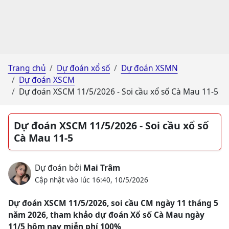
Trang chủ
Dự đoán xổ số
Dự đoán XSMN
Dự đoán XSCM
Dự đoán XSCM 11/5/2026 - Soi cầu xổ số Cà Mau 11-5
Dự đoán XSCM 11/5/2026 - Soi cầu xổ số
Cà Mau 11-5
Dự đoán bởi
Mai Trâm
Cập nhật vào lúc 16:40, 10/5/2026
Dự đoán XSCM 11/5/2026, soi cầu CM ngày 11 tháng 5
năm 2026, tham khảo dự đoán Xổ số Cà Mau ngày
11/5 hôm nay miễn phí 100%