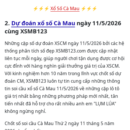
⚡⚡⚡
Xổ Số Cà Mau
⚡⚡⚡
2.
Dự đoán xổ số Cà Mau
ngày 11/5/2026
cùng XSMB123
Những cặp số dự đoán XSCM ngày 11/5/2026 bởi các hệ
thống phân tích số đẹp XSMB123.com được cập nhật
liên tục mỗi ngày, giúp người chơi tận dụng được cơ hội
cực đỉnh với hàng nghìn giải thưởng giá trị của XSCM.
Với kinh nghiệm hơn 10 năm trong lĩnh vực chốt số dự
đoán CM, XSMB123 luôn tự tin cung cấp những thông
tin soi cầu xổ số Cà Mau 11/5/2026 về những cặp lô tô
giá trị nhất bằng những phương pháp mới nhất, tân
tiến nhất đã hỗ trợ cho rất nhiều anh em "LỤM LÚA"
không ngừng nghỉ.
Chốt số soi cầu Cà Mau Thứ 2 ngày 11 tháng 5 năm