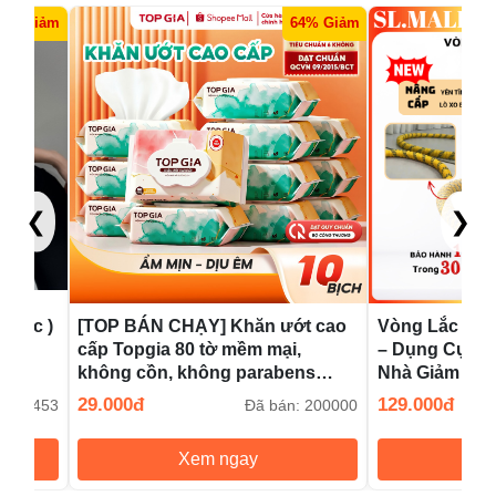
0% Giảm
64% Giảm
❮
❯
[TOP BÁN CHẠY] Khăn ướt cao
Vòng Lắc Eo 
0B
cấp Topgia 80 tờ mềm mại,
– Dụng Cụ Tậ
không cồn, không parabens
Nhà Giảm Eo 
dành cho mẹ và bé
29.000đ
129.000đ
bán: 453
Đã bán: 200000
Xem ngay
X