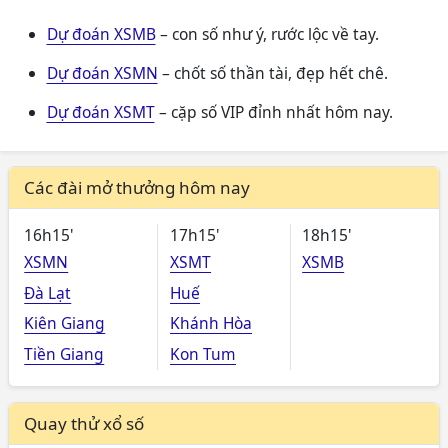
Dự đoán XSMB
– con số như ý, rước lộc về tay.
Dự đoán XSMN
– chốt số thần tài, đẹp hết chê.
Dự đoán XSMT
– cặp số VIP đỉnh nhất hôm nay.
Các đài mở thưởng hôm nay
16h15'
17h15'
18h15'
XSMN
XSMT
XSMB
Đà Lạt
Huế
Kiên Giang
Khánh Hòa
Tiền Giang
Kon Tum
Quay thử xổ số