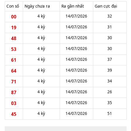
Con số
Ngày chưa ra
Ra gần nhất
Gan cực đại
00
4 kỳ
14/07/2026
32
19
4 kỳ
14/07/2026
31
48
4 kỳ
14/07/2026
30
53
4 kỳ
14/07/2026
30
61
4 kỳ
14/07/2026
37
64
4 kỳ
14/07/2026
39
71
4 kỳ
14/07/2026
34
87
4 kỳ
14/07/2026
26
03
4 kỳ
14/07/2026
35
45
4 kỳ
14/07/2026
51