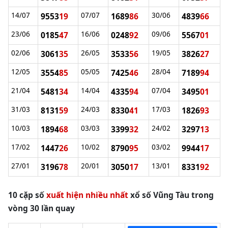
14/07
9553
19
07/07
1689
86
30/06
4839
66
23/06
0185
47
16/06
0248
92
09/06
5567
01
02/06
3061
35
26/05
3533
56
19/05
3826
27
12/05
3554
85
05/05
7425
46
28/04
7189
94
21/04
5481
34
14/04
4335
94
07/04
3495
01
31/03
8131
59
24/03
8330
41
17/03
1826
93
10/03
1894
68
03/03
3399
32
24/02
3297
13
17/02
1447
26
10/02
8790
95
03/02
9944
17
27/01
3196
78
20/01
3050
17
13/01
8331
92
10 cặp số
xuất hiện nhiều nhất
xổ số Vũng Tàu trong
vòng 30 lần quay