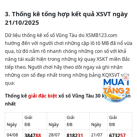
3. Thống kê tổng hợp kết quả XSVT ngày
21/10/2025
Dữ liệu thống kê xổ số Vũng Tàu do XSMB123.com
hướng đến với người chơi những cặp lô tô MB đã nổ vừa
qua, từ đó nắm rõ nhanh chóng những con số với khả
năng tái xuất hiện trong những kỳ quay XSKT miền Bắc
tiếp theo. Người chơi hãy theo dõi ngay và ghi nhận
những con số đẹp nhất trong những bảng KQXSVT vừa
qua:
Thống kê
giải đặc biệt
xổ số Vũng Tàu 30 kỳ quay gần
nhất
Giải
Giải
Giải
Ngày
ĐB
Ngày
ĐB
Ngày
ĐB
04/08
3847
88
28/07
8182
31
21/07
6732
57