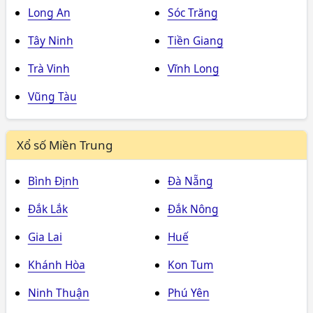
Long An
Sóc Trăng
Tây Ninh
Tiền Giang
Trà Vinh
Vĩnh Long
Vũng Tàu
Xổ số Miền Trung
Bình Định
Đà Nẵng
Đắk Lắk
Đắk Nông
Gia Lai
Huế
Khánh Hòa
Kon Tum
Ninh Thuận
Phú Yên