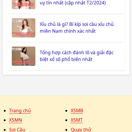
uy tín nhất (cập nhật T2/2024)
Xỉu chủ là gì? Bí kíp soi cầu xỉu chủ
miền Nam chính xác nhất
Tổng hợp cách đánh lô và giải đặc
biệt xổ số phổ biến nhất
Trang chủ
XSMB
XSMN
XSMT
Soi Cầu
Quay thử