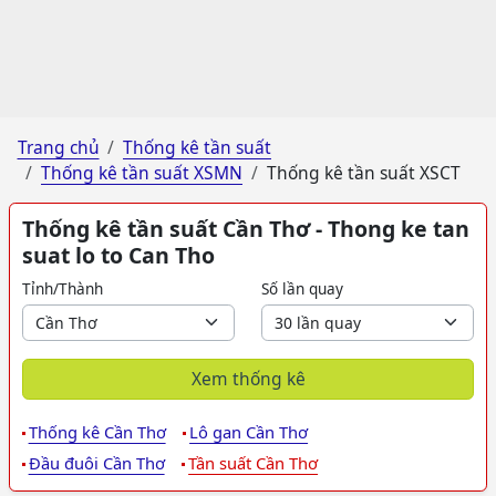
Trang chủ
Thống kê tần suất
Thống kê tần suất XSMN
Thống kê tần suất XSCT
Thống kê tần suất Cần Thơ - Thong ke tan
suat lo to Can Tho
Tỉnh/Thành
Số lần quay
Xem thống kê
Thống kê Cần Thơ
Lô gan Cần Thơ
Đầu đuôi Cần Thơ
Tần suất Cần Thơ