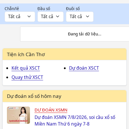
Chẵn/lẻ
Đầu số
Đuôi số
Đang tải dữ liệu...
Tiện ích Cần Thơ
Kết quả XSCT
Dự đoán XSCT
Quay thử XSCT
Dự đoán xổ số hôm nay
DỰ ĐOÁN XSMN
Dự đoán XSMN 7/8/2026, soi cầu xổ số
Miền Nam Thứ 6 ngày 7-8