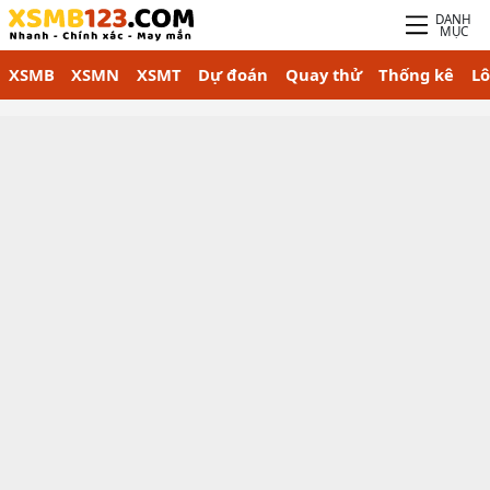
DANH
MỤC
XSMB
XSMN
XSMT
Dự đoán
Quay thử
Thống kê
Lô